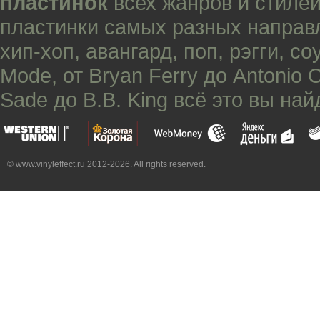
пластинок
всех жанров и стилей
пластинки самых разных направ
хип-хоп
,
авангард
,
поп
,
рэгги
,
со
Mode
, от
Bryan Ferry
до
Antonio 
Sade
до
B.B. King
всё это вы най
© www.vinyleffect.ru 2012-2026. All rights reserved.