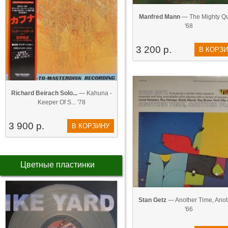
Manfred Mann
— The Mighty Q
'68
3 200 р.
В КОРЗ
Richard Beirach Solo...
— Kahuna -
Keeper Of S... '78
3 900 р.
В КОРЗИНУ
Цветные пластинки
Stan Getz
— Another Time, Anoth
'66