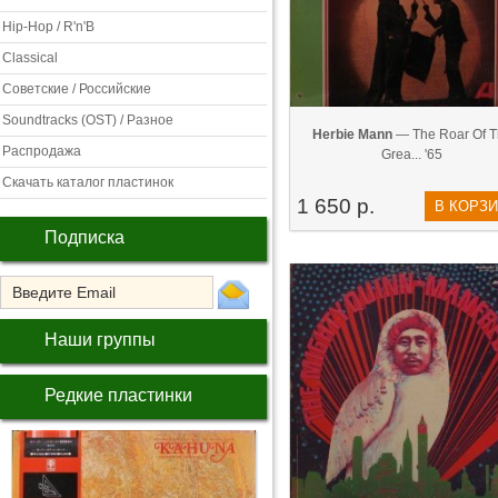
Hip-Hop / R'n'B
Classical
Советские / Российские
Soundtracks (OST) / Разное
Herbie Mann
— The Roar Of T
Распродажа
Grea... '65
Скачать каталог пластинок
1 650 р.
В КОРЗ
Подписка
Наши группы
Редкие пластинки