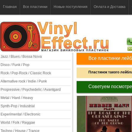
Главная
Все пластинки
Новые поступления
Оплата и Доставка
Jazz / Blues / Bossa Nova
Все пластинки лей
Disco / Funk / Pop
Пластинок такого лейбла
Rock / Pop-Rock / Classic Rock
Alternative rock / Indie / Punk
Советуем посмотре
Progressive / Psychedelic / Avantgard
Metal / Hard / Heavy
Synth-Pop / Industrial
Experimental / Electronic
World / Folk / Reggae
Techno / House / Trance