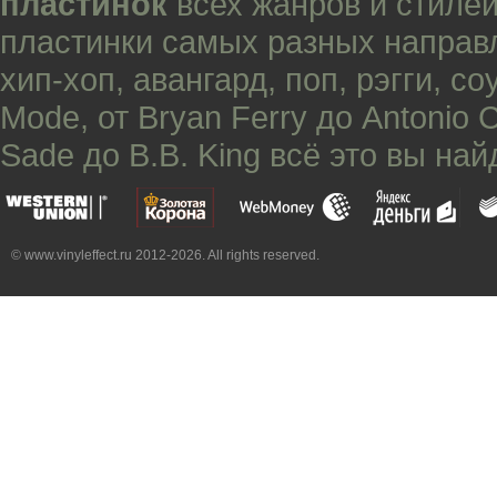
пластинок
всех жанров и стилей
пластинки самых разных направ
хип-хоп
,
авангард
,
поп
,
рэгги
,
со
Mode
, от
Bryan Ferry
до
Antonio 
Sade
до
B.B. King
всё это вы най
© www.vinyleffect.ru 2012-2026. All rights reserved.