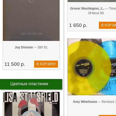
Grover Washington, J...
— Time
Of Mind '89
1 650 р.
В КОРЗ
Joy Division
— Still '81
11 500 р.
В КОРЗИНУ
Цветные пластинки
Amy Winehouse
— Remixes '