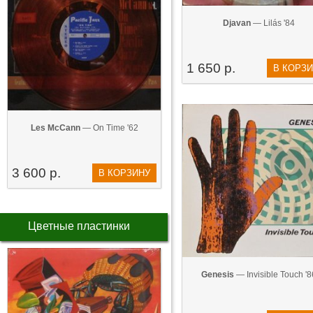
Djavan
— Lilás '84
1 650 р.
В КОРЗ
Les McCann
— On Time '62
3 600 р.
В КОРЗИНУ
Цветные пластинки
Genesis
— Invisible Touch '8