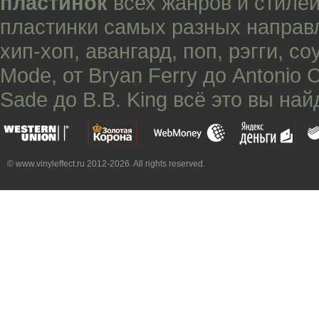
пластинок
всех жанров и стилей
пластинки самых разных направ
хип-хоп
,
авангард
,
поп
,
рэгги
,
со
Mode
, от
Bryan Ferry
до
Antonio 
Sade
до
B.B. King
всё это вы най
© www.vinyleffect.ru 2012-2026. All rights reserved.