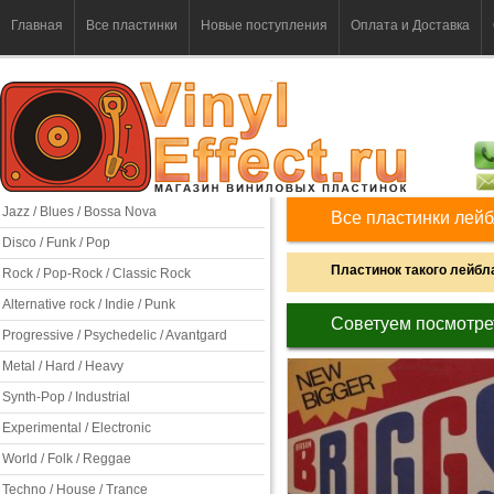
Главная
Все пластинки
Новые поступления
Оплата и Доставка
Jazz / Blues / Bossa Nova
Все пластинки лейб
Disco / Funk / Pop
Пластинок такого лейбла
Rock / Pop-Rock / Classic Rock
Alternative rock / Indie / Punk
Советуем посмотре
Progressive / Psychedelic / Avantgard
Metal / Hard / Heavy
Synth-Pop / Industrial
Experimental / Electronic
World / Folk / Reggae
Techno / House / Trance