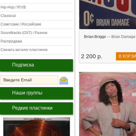
Hip-Hop / R'n'B
Classical
Советские / Российские
Soundtracks (OST) / Разное
Brian Briggs
— Brian Damage 
Распродажа
Скачать каталог пластинок
2 200 р.
В КОРЗ
Подписка
Наши группы
Редкие пластинки