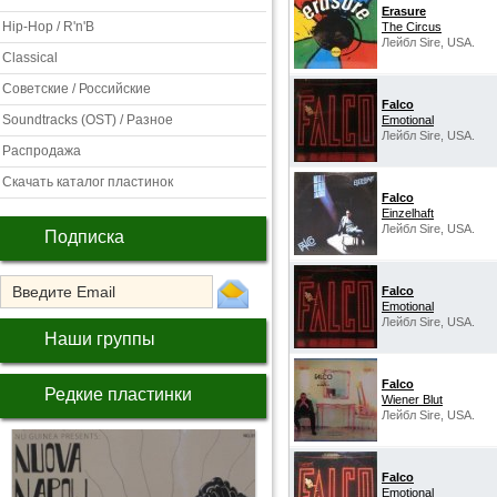
Erasure
Hip-Hop / R'n'B
The Circus
Лейбл Sire, USA.
Classical
Советские / Российские
Falco
Soundtracks (OST) / Разное
Emotional
Лейбл Sire, USA.
Распродажа
Скачать каталог пластинок
Falco
Einzelhaft
Лейбл Sire, USA.
Подписка
Falco
Emotional
Лейбл Sire, USA.
Наши группы
Falco
Редкие пластинки
Wiener Blut
Лейбл Sire, USA.
Falco
Emotional