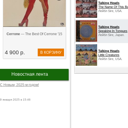
Talking Heads
The Name Of This Ba
Лейбл Sire, USA.
Talking Heads
Speaking In Tongues
Cerrone
— The Best Of Cerrone '15
Лейбл Sire, Japan.
Talking Heads
4 900 р.
В КОРЗИНУ
Little Creatures
Лейбл Sire, USA.
Новостная лента
С Новым, 2025-м годом!
9 января 2025 в 15:46