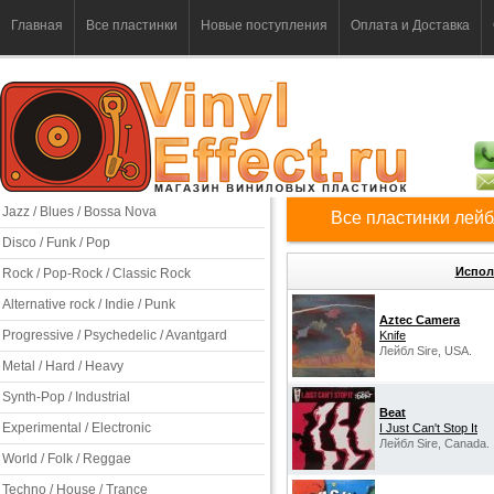
Главная
Все пластинки
Новые поступления
Оплата и Доставка
Jazz / Blues / Bossa Nova
Все пластинки лейб
Disco / Funk / Pop
Испол
Rock / Pop-Rock / Classic Rock
Alternative rock / Indie / Punk
Aztec Camera
Progressive / Psychedelic / Avantgard
Knife
Лейбл Sire, USA.
Metal / Hard / Heavy
Synth-Pop / Industrial
Beat
Experimental / Electronic
I Just Can't Stop It
Лейбл Sire, Canada.
World / Folk / Reggae
Techno / House / Trance