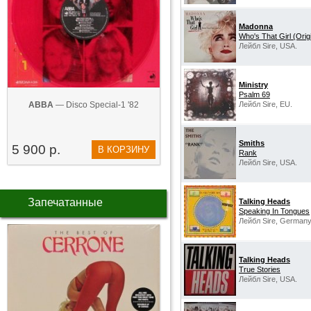
Madonna
Who's That Girl (Orig
Лейбл Sire, USA.
Ministry‎
Psalm 69
ABBA
— Disco Special-1 '82
Лейбл Sire, EU.
Smiths
5 900 р.
В КОРЗИНУ
Rank
Лейбл Sire, USA.
Запечатанные
Talking Heads
Speaking In Tongues
Лейбл Sire, Germany
Talking Heads
True Stories
Лейбл Sire, USA.