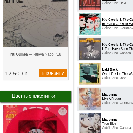
Лейбл Sire, USA.
Kid Creole & The C
In Praise Of Older W
Лейбл Sire, Germany
Kid Creole & The C
I, Too, Have Seen T
Лейбл Sire, Canada.
Nu Guinea
— Nuova Napoli '18
Laid Back
12 500 р.
В КОРЗИНУ
One Life / It's The W
Лейбл Sire, USA.
Madonna
Цветные пластинки
Like A Prayer
Лейбл Sire, Germany
Madonna
True Blue
Лейбл Sire, Canada.