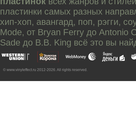
пластинок
всех жанров и стилей
пластинки самых разных направ
хип-хоп
,
авангард
,
поп
,
рэгги
,
со
Mode
, от
Bryan Ferry
до
Antonio 
Sade
до
B.B. King
всё это вы най
© www.vinyleffect.ru 2012-2026. All rights reserved.