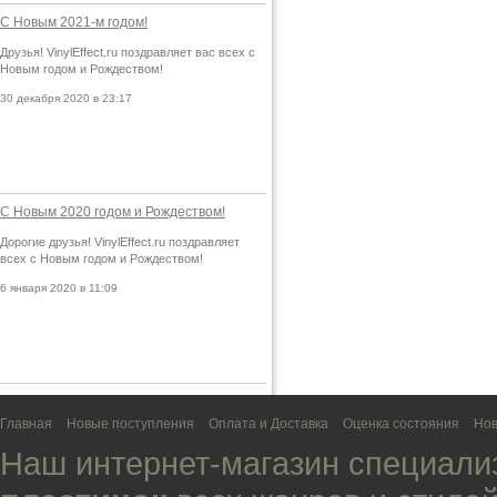
С Новым 2021-м годом!
Друзья! VinylEffect.ru поздравляет вас всех с
Новым годом и Рождеством!
30 декабря 2020 в 23:17
С Новым 2020 годом и Рождеством!
Дорогие друзья! VinylEffect.ru поздравляет
всех с Новым годом и Рождеством!
6 января 2020 в 11:09
Главная
Новые поступления
Оплата и Доставка
Оценка состояния
Нов
Наш интернет-магазин специали