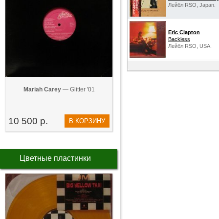
Лейбл RSO, Japan.
Eric Clapton
Backless
Лейбл RSO, USA.
Mariah Carey
— Glitter '01
10 500 р.
В КОРЗИНУ
Цветные пластинки