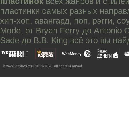
пластинок
всех жанров и стилей
пластинки самых разных направ
хип-хоп
,
авангард
,
поп
,
рэгги
,
со
Mode
, от
Bryan Ferry
до
Antonio 
Sade
до
B.B. King
всё это вы най
© www.vinyleffect.ru 2012-2026. All rights reserved.