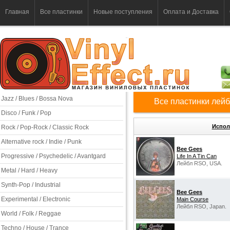
Главная
Все пластинки
Новые поступления
Оплата и Доставка
Jazz / Blues / Bossa Nova
Все пластинки лей
Disco / Funk / Pop
Испол
Rock / Pop-Rock / Classic Rock
Alternative rock / Indie / Punk
Bee Gees
Progressive / Psychedelic / Avantgard
Life In A Tin Can
Лейбл RSO, USA.
Metal / Hard / Heavy
Synth-Pop / Industrial
Bee Gees
Experimental / Electronic
Main Course
Лейбл RSO, Japan.
World / Folk / Reggae
Techno / House / Trance