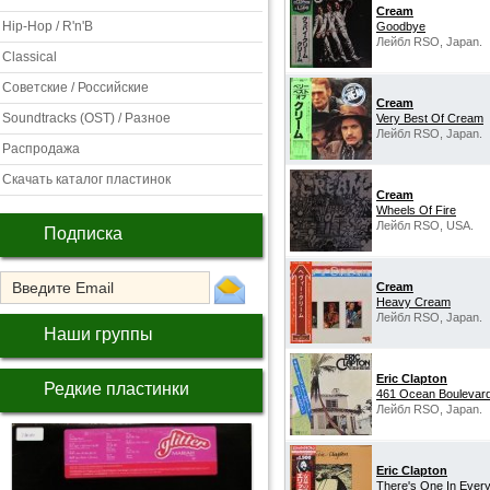
Cream
Hip-Hop / R'n'B
Goodbye
Лейбл RSO, Japan.
Classical
Советские / Российские
Cream
Soundtracks (OST) / Разное
Very Best Of Cream
Лейбл RSO, Japan.
Распродажа
Скачать каталог пластинок
Cream
Wheels Of Fire
Лейбл RSO, USA.
Подписка
Cream
Heavy Cream
Лейбл RSO, Japan.
Наши группы
Eric Clapton
Редкие пластинки
461 Ocean Boulevar
Лейбл RSO, Japan.
Eric Clapton
There's One In Ever