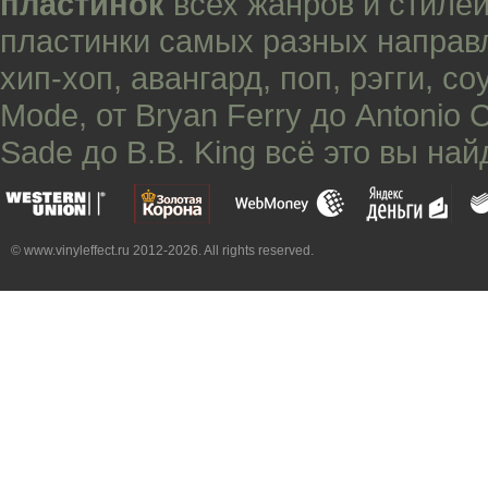
пластинок
всех жанров и стилей
пластинки самых разных направ
хип-хоп
,
авангард
,
поп
,
рэгги
,
со
Mode
, от
Bryan Ferry
до
Antonio 
Sade
до
B.B. King
всё это вы най
© www.vinyleffect.ru 2012-2026. All rights reserved.