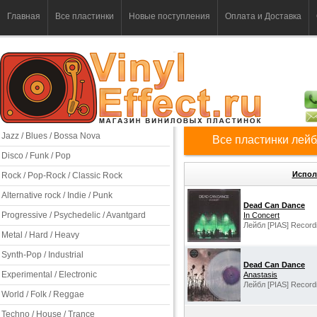
Главная
Все пластинки
Новые поступления
Оплата и Доставка
Jazz / Blues / Bossa Nova
Все пластинки лейб
Disco / Funk / Pop
Испол
Rock / Pop-Rock / Classic Rock
Alternative rock / Indie / Punk
Dead Can Dance
Progressive / Psychedelic / Avantgard
In Concert
Лейбл [PIAS] Record
Metal / Hard / Heavy
Synth-Pop / Industrial
Dead Can Dance
Experimental / Electronic
Anastasis
Лейбл [PIAS] Record
World / Folk / Reggae
Techno / House / Trance