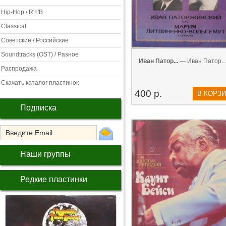
Hip-Hop / R'n'B
Classical
Советские / Российские
Soundtracks (OST) / Разное
Иван Патор...
— Иван Патор...
Распродажа
Скачать каталог пластинок
400 р.
В КОРЗ
Подписка
Наши группы
Редкие пластинки