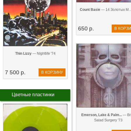
Count Basie
— 14 Золотых М...
650 р.
В КОРЗ
Thin Lizzy
— Nightlife '74
7 500 р.
В КОРЗИНУ
Цветные пластинки
Emerson, Lake & Palm...
— Br
Salad Surgery '73