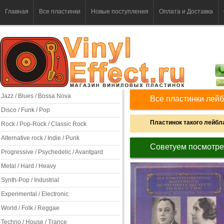
Главная
Все пластинки
Новые поступления
Оплата и Доставка
Jazz / Blues / Bossa Nova
Все пластинки лейбл
Disco / Funk / Pop
Пластинок такого лейбла
Rock / Pop-Rock / Classic Rock
Alternative rock / Indie / Punk
Советуем посмотре
Progressive / Psychedelic / Avantgard
Metal / Hard / Heavy
Synth-Pop / Industrial
Experimental / Electronic
World / Folk / Reggae
Techno / House / Trance