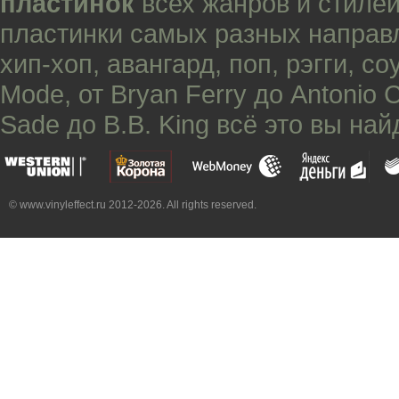
пластинок
всех жанров и стилей
пластинки самых разных направ
хип-хоп
,
авангард
,
поп
,
рэгги
,
со
Mode
, от
Bryan Ferry
до
Antonio 
Sade
до
B.B. King
всё это вы най
© www.vinyleffect.ru 2012-2026. All rights reserved.