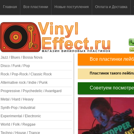
Главная
Все пластинки
Новые поступления
Оплата и Доставка
Jazz / Blues / Bossa Nova
Все пластинки лей
Disco / Funk / Pop
Пластинок такого лейбла
Rock / Pop-Rock / Classic Rock
Alternative rock / Indie / Punk
Советуем посмотре
Progressive / Psychedelic / Avantgard
Metal / Hard / Heavy
Synth-Pop / Industrial
Experimental / Electronic
World / Folk / Reggae
Techno / House / Trance