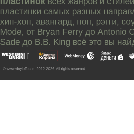
пластинок
всех жанров и стилей
пластинки самых разных направ
хип-хоп
,
авангард
,
поп
,
рэгги
,
со
Mode
, от
Bryan Ferry
до
Antonio 
Sade
до
B.B. King
всё это вы най
© www.vinyleffect.ru 2012-2026. All rights reserved.