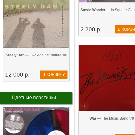
Stevie Wonder
— In Square Circl
2 200 р.
В КОРЗ
Steely Dan
— Two Against Nature '00
12 000 р.
В КОРЗИНУ
Цветные пластинки
War
— The Music Band '79