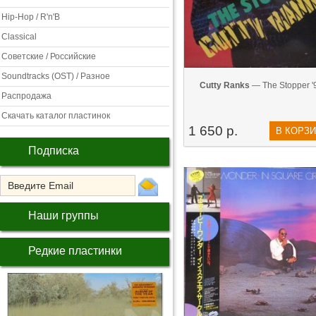
Hip-Hop / R'n'B
Classical
Советские / Российские
Soundtracks (OST) / Разное
Cutty Ranks
— The Stopper '
Распродажа
Скачать каталог пластинок
1 650 р.
В КОРЗ
Подписка
Наши группы
Редкие пластинки