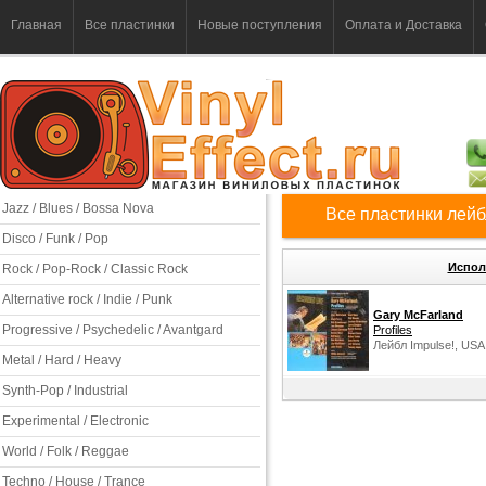
Главная
Все пластинки
Новые поступления
Оплата и Доставка
Jazz / Blues / Bossa Nova
Все пластинки лейб
Disco / Funk / Pop
Испол
Rock / Pop-Rock / Classic Rock
Alternative rock / Indie / Punk
Gary McFarland
Progressive / Psychedelic / Avantgard
Profiles
Лейбл Impulse!, USA
Metal / Hard / Heavy
Synth-Pop / Industrial
Experimental / Electronic
World / Folk / Reggae
Techno / House / Trance