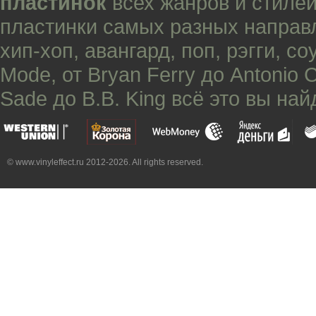
пластинок
всех жанров и стилей
пластинки самых разных направ
хип-хоп
,
авангард
,
поп
,
рэгги
,
со
Mode
, от
Bryan Ferry
до
Antonio 
Sade
до
B.B. King
всё это вы най
© www.vinyleffect.ru 2012-2026. All rights reserved.