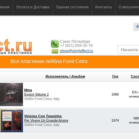
ления
Оплата и Доставка
Оценка состояния
Контакты
О магазине
0
Санкт-Петербург
+7 (921) 856-35-76
shop@vinyleffect.ru
Все пластинки лейбла Fonit Cetra
Исполнитель / Альбом
Год
Сост
Mina
EX+
Export Volume 2
1986
конве
Лейбл Fonit Cetra, Italy.
Vinicius Con Toquinho
NM 
Per Vivere Un Grande Amore
1974
конве
Лейбл Fonit Cetra, Italy.