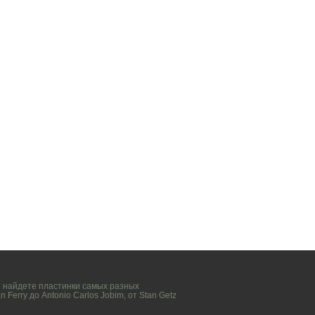
вы найдете пластинки самых разных
n Ferry
до
Antonio Carlos Jobim
, от
Stan Getz