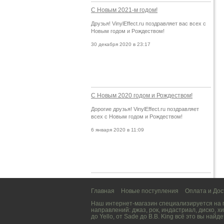
С Новым 2021-м годом!
Друзья! VinylEffect.ru поздравляет вас всех с
Новым годом и Рождеством!
30 декабря 2020 в 23:17
С Новым 2020 годом и Рождеством!
Дорогие друзья! VinylEffect.ru поздравляет
всех с Новым годом и Рождеством!
6 января 2020 в 11:09
Главная
Новые поступления
Оплата и Дос
Наш интернет-магазин специализируется на
направлений:
джаз
,
рок
,
индастриал
,
диско
,
хи
до
Yello
, от
Sade
до
B.B. King
всё это вы найде