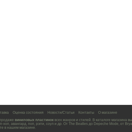
тавка
Оценка состояния
Новости/Статьи
Контакты
О магазине
 продаже
виниловых пластинок
всех жанров и стилей. В каталоге магазина 
п-хоп
,
авангард
,
поп
,
рэгги
,
соул
и др. От
The Beatles
до
Depeche Mode
, от
Brya
те в нашем магазине.