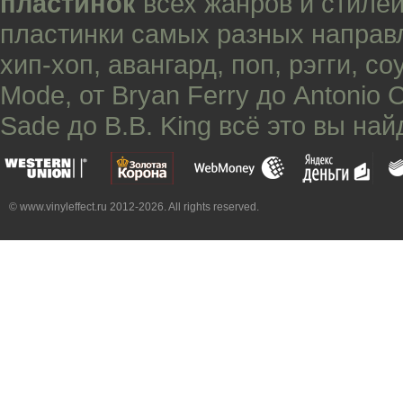
пластинок
всех жанров и стилей
пластинки самых разных направ
хип-хоп
,
авангард
,
поп
,
рэгги
,
со
Mode
, от
Bryan Ferry
до
Antonio 
Sade
до
B.B. King
всё это вы най
© www.vinyleffect.ru 2012-2026. All rights reserved.