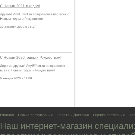
С Новым 2021-м годом!
Друзья! VinylEffect.ru поздравляет вас всех с
Новым годом и Рождеством!
30 декабря 2020 в 23:17
С Новым 2020 годом и Рождеством!
Дорогие друзья! VinylEffect.ru поздравляет
всех с Новым годом и Рождеством!
6 января 2020 в 11:09
Главная
Новые поступления
Оплата и Доставка
Оценка состояния
Нов
Наш интернет-магазин специали