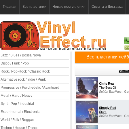
Главная
Все пластинки
Новые поступления
Оплата и Доставка
Jazz / Blues / Bossa Nova
Все пластинки лейб
Disco / Funk / Pop
Испол
Rock / Pop-Rock / Classic Rock
Alternative rock / Indie / Punk
Chris Rea
Progressive / Psychedelic / Avantgard
The Best Of
Лейбл EastWest, Ge
Metal / Hard / Heavy
Synth-Pop / Industrial
Simply Red
Experimental / Electronic
Stars
Лейбл EastWest, Ge
World / Folk / Reggae
Techno / House / Trance