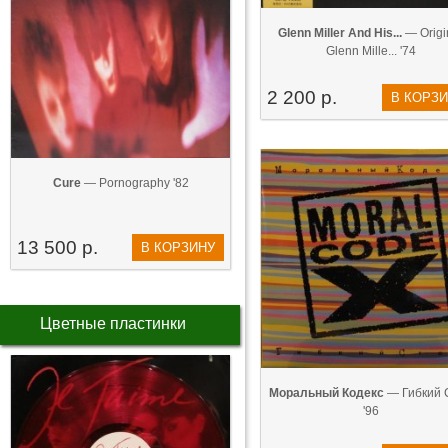
Glenn Miller And His...
— Origi
Glenn Mille... '74
2 200 р.
В КОРЗ
Cure
— Pornography '82
13 500 р.
В КОРЗИНУ
Цветные пластинки
Моральный Кодекс
— Гибкий 
'96