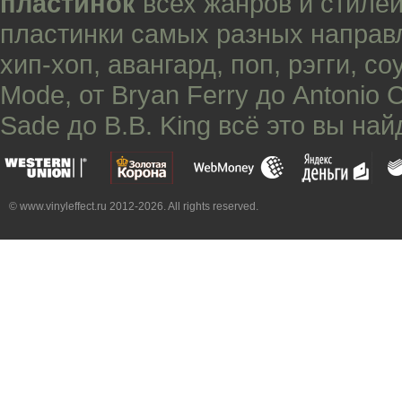
пластинок
всех жанров и стилей
пластинки самых разных направ
хип-хоп
,
авангард
,
поп
,
рэгги
,
со
Mode
, от
Bryan Ferry
до
Antonio 
Sade
до
B.B. King
всё это вы най
© www.vinyleffect.ru 2012-2026. All rights reserved.