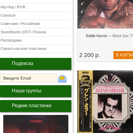
Hip-Hop / R'n'B
Classical
Советские / Российские
Soundtracks (OST) / Разное
Eddie Harris
— Black Sax '7
Распродажа
Скачать каталог пластинок
2 200 р.
В КОРЗ
Подписка
Наши группы
Редкие пластинки