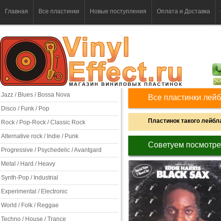
Главная
Все пластинки
Новые поступления
Оплата и Доставка
Jazz / Blues / Bossa Nova
Все пластинки лейб
Disco / Funk / Pop
Пластинок такого лейбла
Rock / Pop-Rock / Classic Rock
Alternative rock / Indie / Punk
Советуем посмотре
Progressive / Psychedelic / Avantgard
Metal / Hard / Heavy
Synth-Pop / Industrial
Experimental / Electronic
World / Folk / Reggae
Techno / House / Trance