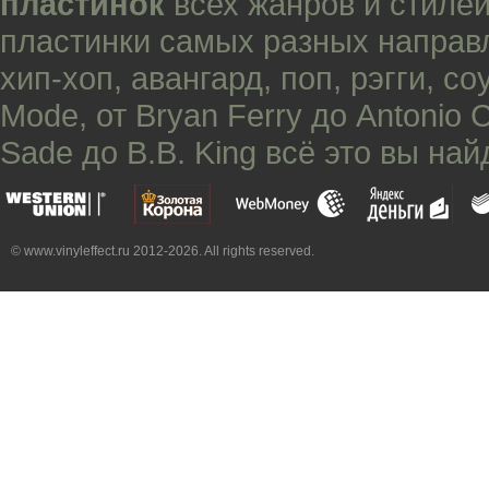
пластинок
всех жанров и стилей
пластинки самых разных направ
хип-хоп
,
авангард
,
поп
,
рэгги
,
со
Mode
, от
Bryan Ferry
до
Antonio 
Sade
до
B.B. King
всё это вы най
© www.vinyleffect.ru 2012-2026. All rights reserved.