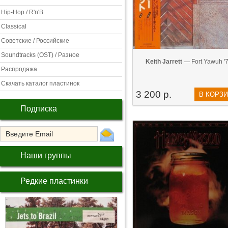
Hip-Hop / R'n'B
Classical
Советские / Российские
Soundtracks (OST) / Разное
Keith Jarrett
— Fort Yawuh '
Распродажа
Скачать каталог пластинок
3 200 р.
В КОРЗ
Подписка
Наши группы
Редкие пластинки