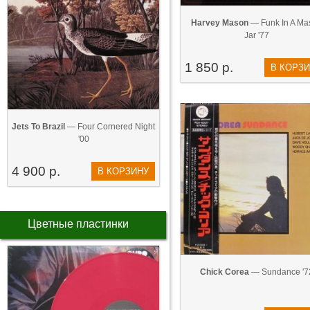
Harvey Mason
— Funk In A Ma
Jar '77
1 850 р.
В КОРЗ
Jets To Brazil
— Four Cornered Night
'00
4 900 р.
В КОРЗИНУ
Цветные пластинки
Chick Corea
— Sundance '7