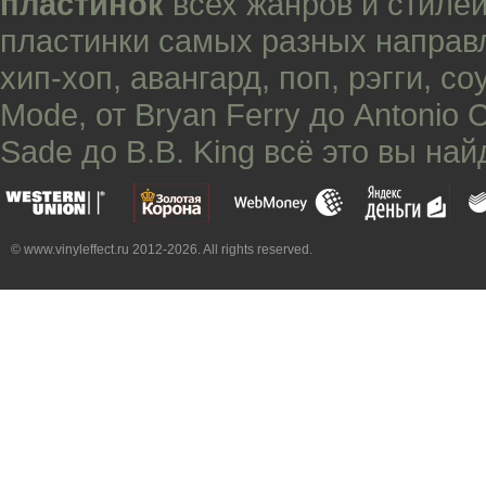
пластинок
всех жанров и стилей
пластинки самых разных направ
хип-хоп
,
авангард
,
поп
,
рэгги
,
со
Mode
, от
Bryan Ferry
до
Antonio 
Sade
до
B.B. King
всё это вы най
© www.vinyleffect.ru 2012-2026. All rights reserved.