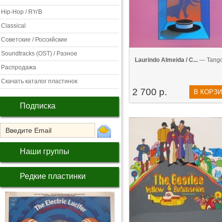
Hip-Hop / R'n'B
Classical
Советские / Российские
Soundtracks (OST) / Разное
Laurindo Almeida / C...
— Tango
Распродажа
Скачать каталог пластинок
2 700 р.
В КОРЗ
Подписка
Наши группы
Редкие пластинки