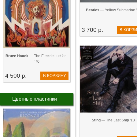
Beatles
— Yellow Submarine 
3 700 р.
В КОРЗ
Bruce Haack
— The Electric Lucifer...
'70
4 500 р.
В КОРЗИНУ
Цветные пластинки
Sting
— The Last Ship '13