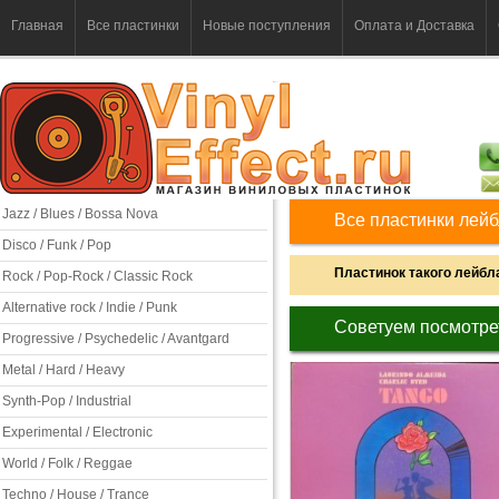
Главная
Все пластинки
Новые поступления
Оплата и Доставка
Jazz / Blues / Bossa Nova
Все пластинки лейб
Disco / Funk / Pop
Пластинок такого лейбла
Rock / Pop-Rock / Classic Rock
Alternative rock / Indie / Punk
Советуем посмотре
Progressive / Psychedelic / Avantgard
Metal / Hard / Heavy
Synth-Pop / Industrial
Experimental / Electronic
World / Folk / Reggae
Techno / House / Trance