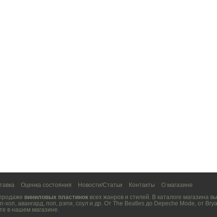
тавка
Оценка состояния
Новости/Статьи
Контакты
О магазине
 продаже
виниловых пластинок
всех жанров и стилей. В каталоге магазина 
п-хоп
,
авангард
,
поп
,
рэгги
,
соул
и др. От
The Beatles
до
Depeche Mode
, от
Brya
те в нашем магазине.