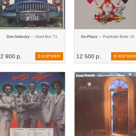
Don Sebesky
— Giant Box '73
De-Phazz
— Prankster Bride '16
2 900 р.
12 500 р.
В КОРЗИНУ
В КОРЗИН