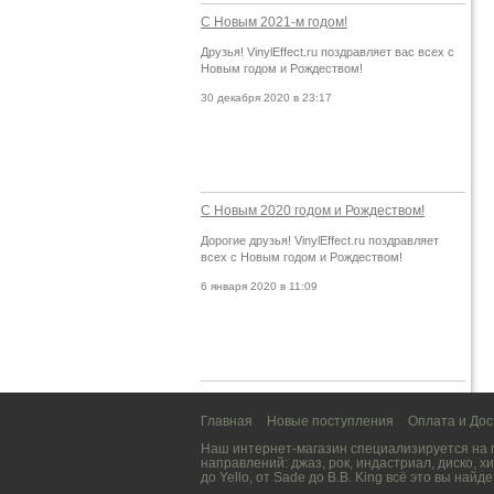
С Новым 2021-м годом!
Друзья! VinylEffect.ru поздравляет вас всех с
Новым годом и Рождеством!
30 декабря 2020 в 23:17
С Новым 2020 годом и Рождеством!
Дорогие друзья! VinylEffect.ru поздравляет
всех с Новым годом и Рождеством!
6 января 2020 в 11:09
Главная
Новые поступления
Оплата и Дос
Наш интернет-магазин специализируется на
направлений:
джаз
,
рок
,
индастриал
,
диско
,
хи
до
Yello
, от
Sade
до
B.B. King
всё это вы найде