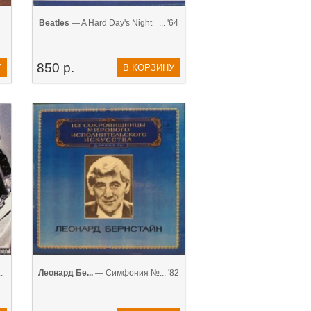
Beatles
— A Hard Day's Night =... '64
850 р.
У
В КОРЗИНУ
.
Леонард Бе...
— Симфония №... '82