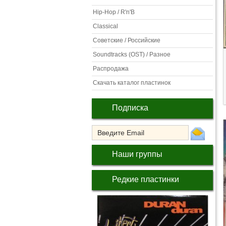
Hip-Hop / R'n'B
Classical
Советские / Российские
Soundtracks (OST) / Разное
Распродажа
Скачать каталог пластинок
Подписка
Наши группы
Редкие пластинки