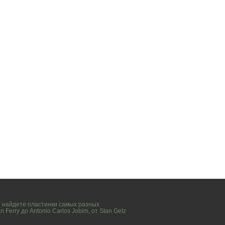
вы найдете пластинки самых разных
n Ferry
до
Antonio Carlos Jobim
, от
Stan Getz