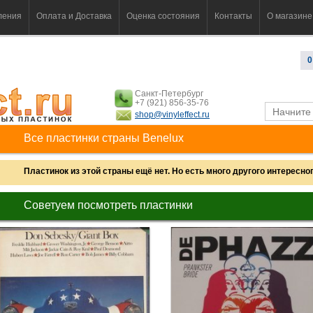
ления
Оплата и Доставка
Оценка состояния
Контакты
О магазине
0
Санкт-Петербург
+7 (921) 856-35-76
shop@vinyleffect.ru
Все пластинки страны Benelux
Пластинок из этой страны ещё нет. Но есть много другого интересного
Советуем посмотреть пластинки