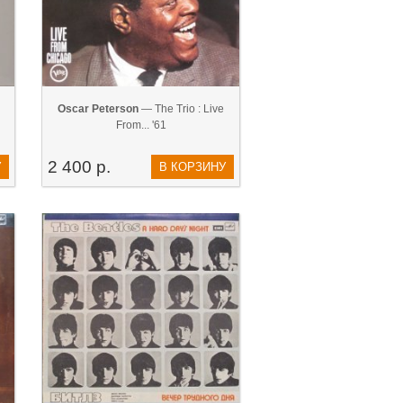
Oscar Peterson
— The Trio : Live
From... '61
2 400 р.
У
В КОРЗИНУ