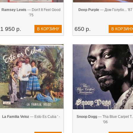
Ramsey Lewis
— Don't It Feel Good
Deep Purple
— Дом Голубо... '87
'75
1 950 р.
650 р.
В КОРЗИНУ
В КОРЗИН
La Familia Veloz
— Esto Es Cuba ' -
Snoop Dogg
— ‎Tha Blue Carpet T..
'06