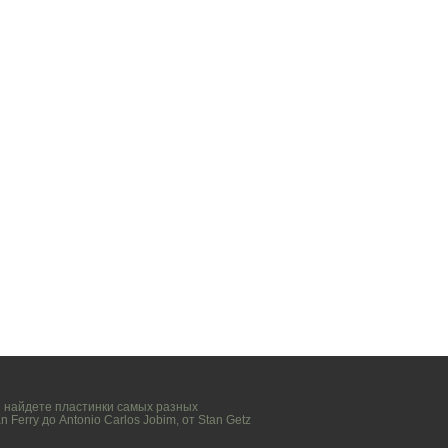
вы найдете пластинки самых разных
n Ferry
до
Antonio Carlos Jobim
, от
Stan Getz