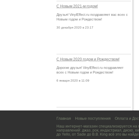
С Новым 2021-м годом!
Друзья! VinylEffect.ru поздравляет вас всех с
Новым годом и Рождеством!
30 декабря 2020 в 23:17
С Новым 2020 годом и Рождеством!
Дорогие друзья! VinylEffect.ru поздравляет
всех с Новым годом и Рождеством!
6 января 2020 в 11:09
Главная
Новые поступления
Оплата и Дос
Наш интернет-магазин специализируется на
направлений:
джаз
,
рок
,
индастриал
,
диско
,
хи
до
Yello
, от
Sade
до
B.B. King
всё это вы найде