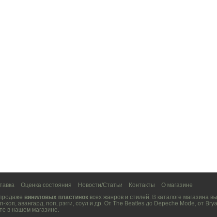
тавка
Оценка состояния
Новости/Статьи
Контакты
О магазине
 продаже
виниловых пластинок
всех жанров и стилей. В каталоге магазина 
п-хоп
,
авангард
,
поп
,
рэгги
,
соул
и др. От
The Beatles
до
Depeche Mode
, от
Brya
те в нашем магазине.