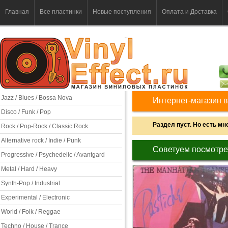
Главная
Все пластинки
Новые поступления
Оплата и Доставка
Jazz / Blues / Bossa Nova
Интернет-магазин в
Disco / Funk / Pop
Раздел пуст. Но есть мно
Rock / Pop-Rock / Classic Rock
Alternative rock / Indie / Punk
Советуем посмотре
Progressive / Psychedelic / Avantgard
Metal / Hard / Heavy
Synth-Pop / Industrial
Experimental / Electronic
World / Folk / Reggae
Techno / House / Trance