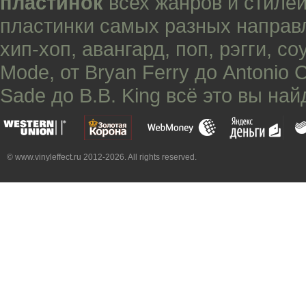
пластинок
всех жанров и стилей
пластинки самых разных направ
хип-хоп
,
авангард
,
поп
,
рэгги
,
со
Mode
, от
Bryan Ferry
до
Antonio 
Sade
до
B.B. King
всё это вы най
© www.vinyleffect.ru 2012-2026. All rights reserved.