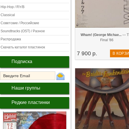
Hip-Hop / R'n'B
Classical
Советские / Российские
Soundtracks (OST) / Разное
Wham! (George Michae...
— T
Распродажа
Final '86
Скачать каталог пластинок
7 900 р.
В КОРЗ
Подписка
Наши группы
Редкие пластинки