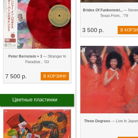
Brides Of Funkenstei...
— Never
Texas From... '79
3 500 р.
В КОРЗ
Peter Bernstein + 3
— Stranger In
Paradise... '03
7 500 р.
В КОРЗИНУ
Цветные пластинки
Three Degrees
— Live In Japan