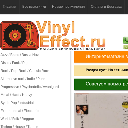
Главная
Все пластинки
Новые поступления
Оплата и Доставка
Jazz / Blues / Bossa Nova
Интернет-магазин в
Disco / Funk / Pop
Раздел пуст. Но есть мно
Rock / Pop-Rock / Classic Rock
Alternative rock / Indie / Punk
Советуем посмотре
Progressive / Psychedelic / Avantgard
Metal / Hard / Heavy
Synth-Pop / Industrial
Experimental / Electronic
World / Folk / Reggae
Techno / House / Trance