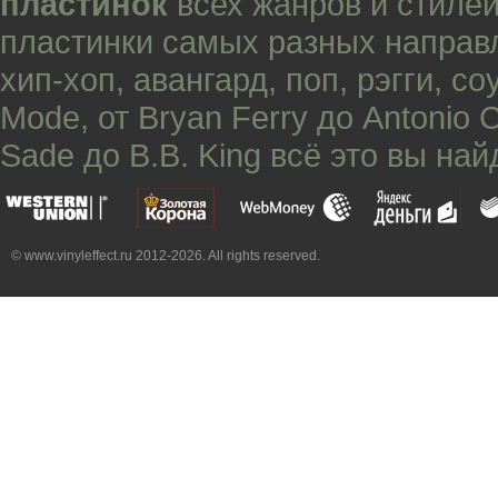
пластинок
всех жанров и стилей
пластинки самых разных направ
хип-хоп
,
авангард
,
поп
,
рэгги
,
со
Mode
, от
Bryan Ferry
до
Antonio 
Sade
до
B.B. King
всё это вы най
© www.vinyleffect.ru 2012-2026. All rights reserved.