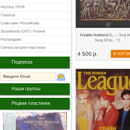
Hip-Hop / R'n'B
Classical
Советские / Российские
Soundtracks (OST) / Разное
Freddie Hubbard / İ...
— Sing M
Распродажа
Song Of So... '71
Скачать каталог пластинок
4 500 р.
В КОРЗ
Подписка
Наши группы
Редкие пластинки