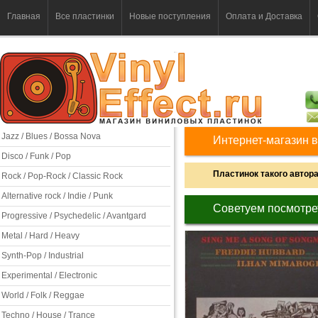
Главная
Все пластинки
Новые поступления
Оплата и Доставка
Jazz / Blues / Bossa Nova
Интернет-магазин в
Disco / Funk / Pop
Пластинок такого автора 
Rock / Pop-Rock / Classic Rock
Alternative rock / Indie / Punk
Советуем посмотре
Progressive / Psychedelic / Avantgard
Metal / Hard / Heavy
Synth-Pop / Industrial
Experimental / Electronic
World / Folk / Reggae
Techno / House / Trance