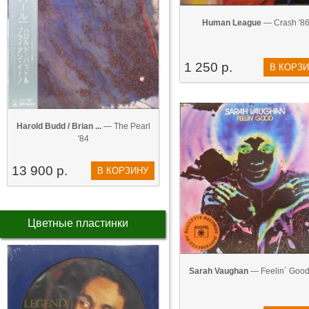
Human League
— Crash '8
1 250 р.
В КОРЗ
Harold Budd / Brian ...
— The Pearl
'84
13 900 р.
В КОРЗИНУ
Цветные пластинки
Sarah Vaughan
— Feelin` Good