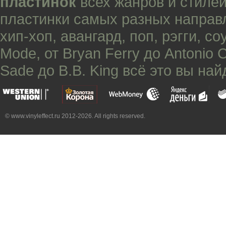
пластинок
всех жанров и стилей
пластинки самых разных направ
хип-хоп
,
авангард
,
поп
,
рэгги
,
со
Mode
, от
Bryan Ferry
до
Antonio 
Sade
до
B.B. King
всё это вы най
© www.vinyleffect.ru 2012-2026. All rights reserved.