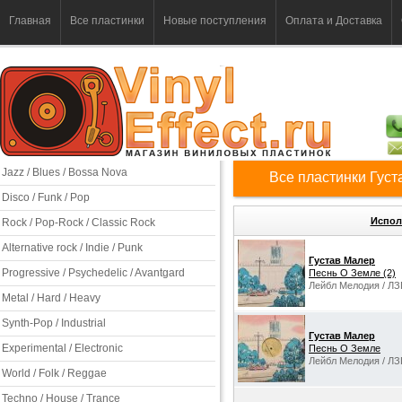
Главная
Все пластинки
Новые поступления
Оплата и Доставка
Jazz / Blues / Bossa Nova
Все пластинки Гус
Disco / Funk / Pop
Испол
Rock / Pop-Rock / Classic Rock
Alternative rock / Indie / Punk
Густав Малер
Progressive / Psychedelic / Avantgard
Песнь О Земле (2)
Лейбл Мелодия / ЛЗ
Metal / Hard / Heavy
Synth-Pop / Industrial
Густав Малер
Experimental / Electronic
Песнь О Земле
Лейбл Мелодия / ЛЗ
World / Folk / Reggae
Techno / House / Trance