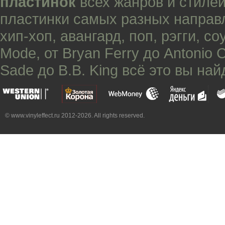
пластинок
всех жанров и стилей
пластинки самых разных направ
хип-хоп
,
авангард
,
поп
,
рэгги
,
со
Mode
, от
Bryan Ferry
до
Antonio 
Sade
до
B.B. King
всё это вы най
© www.vinyleffect.ru 2012-2026. All rights reserved.