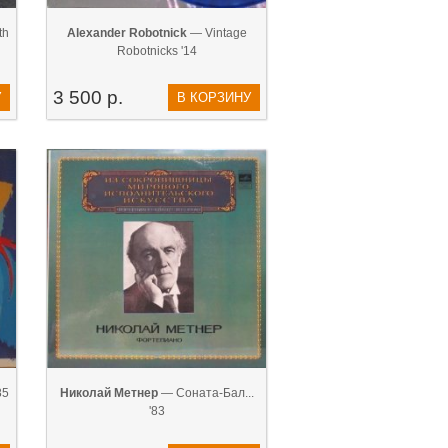
th
Alexander Robotnick
— Vintage
Robotnicks '14
3 500 р.
У
В КОРЗИНУ
85
Николай Метнер
— Соната-Бал...
'83