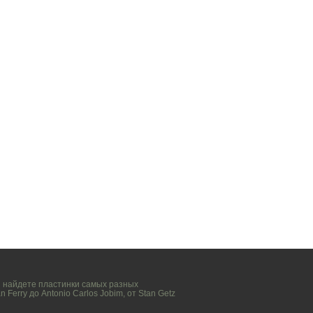
вы найдете пластинки самых разных
n Ferry
до
Antonio Carlos Jobim
, от
Stan Getz