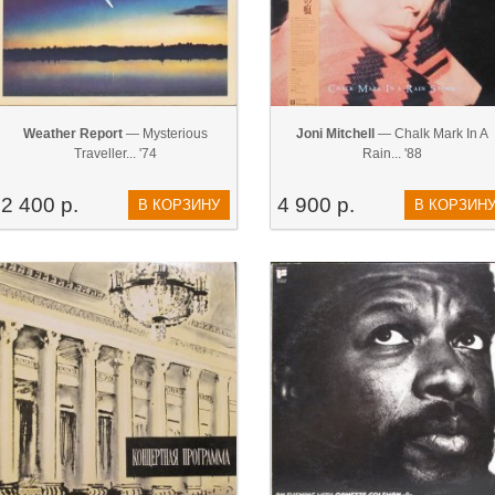
Weather Report
— Mysterious
Joni Mitchell
— Chalk Mark In A
Traveller... '74
Rain... '88
2 400 р.
4 900 р.
В КОРЗИНУ
В КОРЗИН