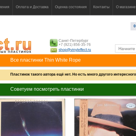
ления
Оплата и Доставка
Оценка состояния
Контакты
О магазине
0
Санкт-Петербург
+7 (921) 856-35-76
shop@vinyleffect.ru
Все пластинки Thin White Rope
Пластинок такого автора ещё нет. Но есть много другого интересного.
Советуем посмотреть пластинки