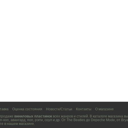
тавка
Оценка состояния
Новости/Статьи
Контакты
О магазине
 продаже
виниловых пластинок
всех жанров и стилей. В каталоге магазина 
п-хоп
,
авангард
,
поп
,
рэгги
,
соул
и др. От
The Beatles
до
Depeche Mode
, от
Brya
те в нашем магазине.