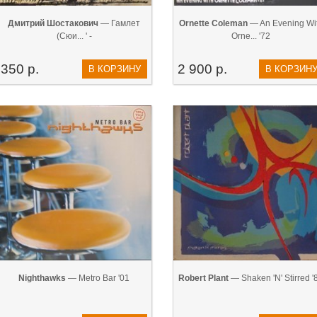
Дмитрий Шостакович
— Гамлет
Ornette Coleman
— An Evening Wi
(Сюи... ' -
Orne... '72
350 р.
2 900 р.
В КОРЗИНУ
В КОРЗИН
Nighthawks
— Metro Bar '01
Robert Plant
— Shaken 'N' Stirred '