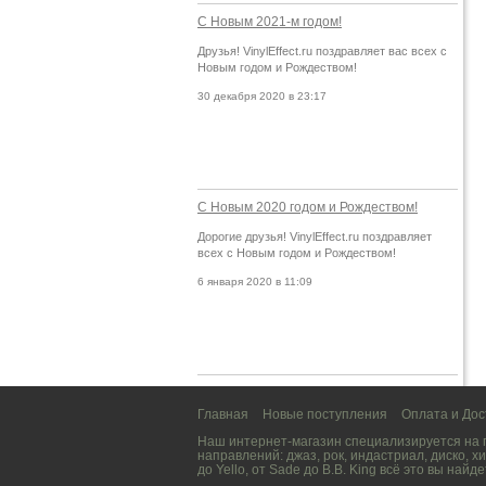
С Новым 2021-м годом!
Друзья! VinylEffect.ru поздравляет вас всех с
Новым годом и Рождеством!
30 декабря 2020 в 23:17
С Новым 2020 годом и Рождеством!
Дорогие друзья! VinylEffect.ru поздравляет
всех с Новым годом и Рождеством!
6 января 2020 в 11:09
Главная
Новые поступления
Оплата и Дос
Наш интернет-магазин специализируется на
направлений:
джаз
,
рок
,
индастриал
,
диско
,
хи
до
Yello
, от
Sade
до
B.B. King
всё это вы найде