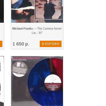
Michael Franks
— The Camera Never
Lie... '87
1 650 р.
У
В КОРЗИНУ