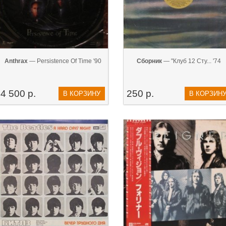
Anthrax
— Persistence Of Time '90
Сборник
— "Клуб 12 Сту... '74
4 500 р.
250 р.
В КОРЗИНУ
В КОРЗИН