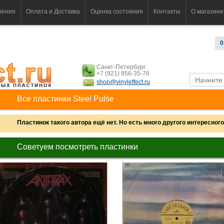
ления
Оплата и Доставка
Оценка состояния
Контакты
О магазине
0
Санкт-Петербург
+7 (921) 856-35-76
shop@vinyleffect.ru
Все пластинки Steel Pulse
Пластинок такого автора ещё нет. Но есть много другого интересного.
Советуем посмотреть пластинки