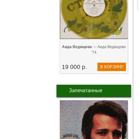
Аида Ведищева
— Аида Ведищева
'74
19 000 р.
В КОРЗИНУ
Запечатанные