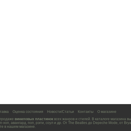
тавка
Оценка состояния
Новости/Статьи
Контакты
О магазине
 продаже
виниловых пластинок
всех жанров и стилей. В каталоге магазина 
п-хоп
,
авангард
,
поп
,
рэгги
,
соул
и др. От
The Beatles
до
Depeche Mode
, от
Brya
те в нашем магазине.