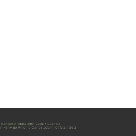
вы найдете пластинки самых разных
n Ferry
до
Antonio Carlos Jobim
, от
Stan Getz