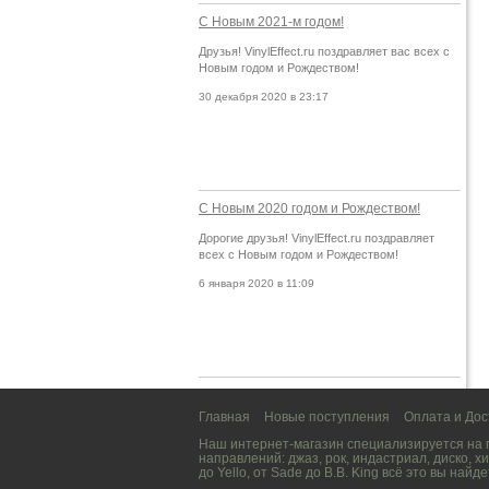
С Новым 2021-м годом!
Друзья! VinylEffect.ru поздравляет вас всех с
Новым годом и Рождеством!
30 декабря 2020 в 23:17
С Новым 2020 годом и Рождеством!
Дорогие друзья! VinylEffect.ru поздравляет
всех с Новым годом и Рождеством!
6 января 2020 в 11:09
Главная
Новые поступления
Оплата и Дос
Наш интернет-магазин специализируется на
направлений:
джаз
,
рок
,
индастриал
,
диско
,
хи
до
Yello
, от
Sade
до
B.B. King
всё это вы найде