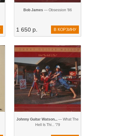
Bob James
— Obsession '86
1 650 р.
У
В КОРЗИНУ
Johnny Guitar Watson...
— What The
Hell Is Thi... '79