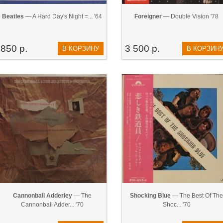
Beatles
— A Hard Day's Night =... '64
Foreigner
— Double Vision '78
850 р.
3 500 р.
В КОРЗИНУ
В КОРЗИН
Cannonball Adderley
— The
Shocking Blue
— The Best Of The
Cannonball Adder... '70
Shoc... '70