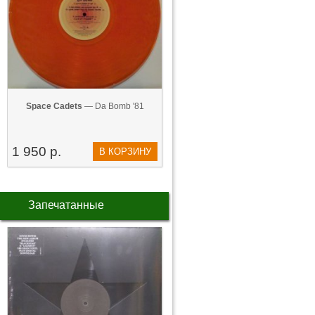
Space Cadets
— Da Bomb '81
1 950 р.
В КОРЗИНУ
Запечатанные