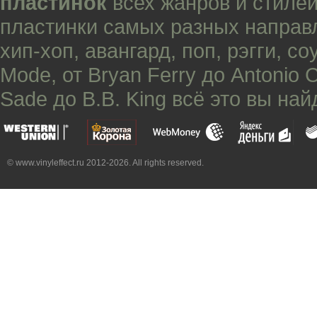
пластинок
всех жанров и стилей
пластинки самых разных направ
хип-хоп
,
авангард
,
поп
,
рэгги
,
со
Mode
, от
Bryan Ferry
до
Antonio 
Sade
до
B.B. King
всё это вы най
© www.vinyleffect.ru 2012-2026. All rights reserved.