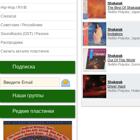
Shakatak
Hip-Hop / R'n'B
The Best Of Shakata
Лейбл Polydor, Japan
Classical
Советские / Российские
Shakatak
Soundtracks (OST) / Разное
Invitations
Лейбл Polydor, Japan
Распродажа
Скачать каталог пластинок
Shakatak
Out Of This World
Лейбл Polydor, Germ
Подписка
Shakatak
Drivin' Hard
Лейбл Polydor, Holla
Наши группы
Редкие пластинки