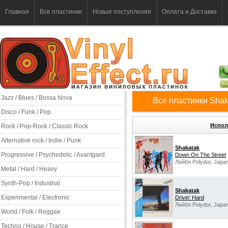
Главная
Все пластинки
Новые поступления
Оплата и Доставка
Jazz / Blues / Bossa Nova
Все пластинки Shak
Disco / Funk / Pop
Испол
Rock / Pop-Rock / Classic Rock
Alternative rock / Indie / Punk
Shakatak
Progressive / Psychedelic / Avantgard
Down On The Street
Лейбл Polydor, Japan
Metal / Hard / Heavy
Synth-Pop / Industrial
Shakatak
Experimental / Electronic
Drivin' Hard
Лейбл Polydor, Japan
World / Folk / Reggae
Techno / House / Trance