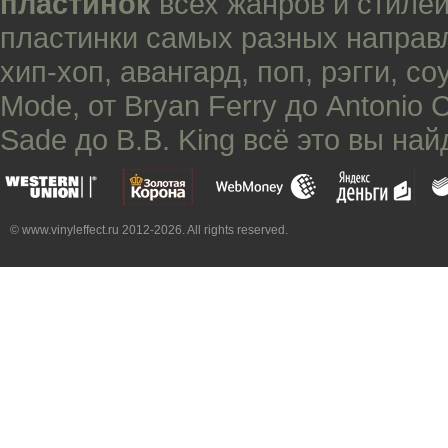
пластинок
всех жанров и стилей
пластинки самых разных направ
хип-хоп
,
авангард
,
поп
,
рэгги
,
со
Mode
, от
Bryan Ferry
до
Antonio 
Sade
до
B.B. King
всё это вы най
© www.vinyleffect.ru 2012-2026. All rights reserved.