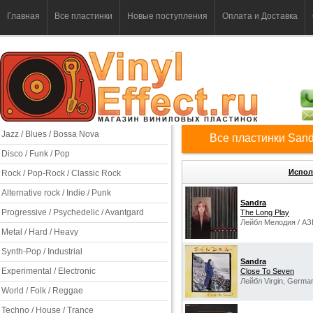
Главная
Все пластинки
Новые поступления
Оплата и Доставка
Jazz / Blues / Bossa Nova
Все пластинки Sand
Disco / Funk / Pop
Испол
Rock / Pop-Rock / Classic Rock
Alternative rock / Indie / Punk
Sandra
Progressive / Psychedelic / Avantgard
The Long Play
Лейбл Мелодия / АЗ
Metal / Hard / Heavy
Synth-Pop / Industrial
Sandra
Experimental / Electronic
Close To Seven
Лейбл Virgin, Germa
World / Folk / Reggae
Techno / House / Trance