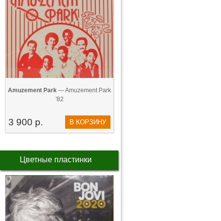
Amuzement Park
— Amuzement Park
'82
3 900 р.
В КОРЗИНУ
Цветные пластинки