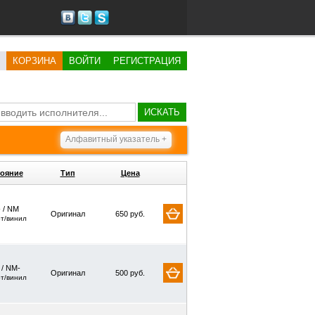
КОРЗИНА
ВОЙТИ
РЕГИСТРАЦИЯ
ИСКАТЬ
Алфавитный указатель +
ояние
Тип
Цена
 / NM
Оригинал
650 руб.
рт/винил
 / NM-
Оригинал
500 руб.
рт/винил