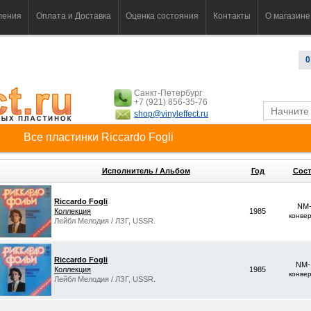
ления
Оплата и Доставка
Оценка состояния
Контакты
О магазине
0
Санкт-Петербург
+7 (921) 856-35-76
shop@vinyleffect.ru
Все пластинки Riccardo Fogli
Исполнитель / Альбом
Год
Сост
Riccardo Fogli
NM-
Коллекция
1985
конве
Лейбл Мелодия / ЛЗГ, USSR.
Riccardo Fogli
NM-
Коллекция
1985
конве
Лейбл Мелодия / ЛЗГ, USSR.