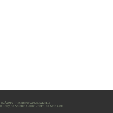
вы найдете пластинки самых разных
n Ferry
до
Antonio Carlos Jobim
, от
Stan Getz