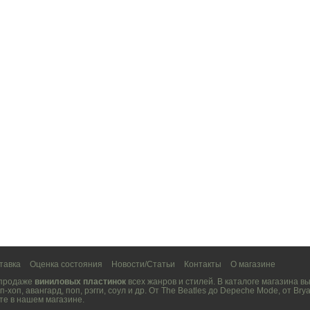
тавка
Оценка состояния
Новости/Статьи
Контакты
О магазине
 продаже
виниловых пластинок
всех жанров и стилей. В каталоге магазина 
п-хоп
,
авангард
,
поп
,
рэгги
,
соул
и др. От
The Beatles
до
Depeche Mode
, от
Brya
те в нашем магазине.