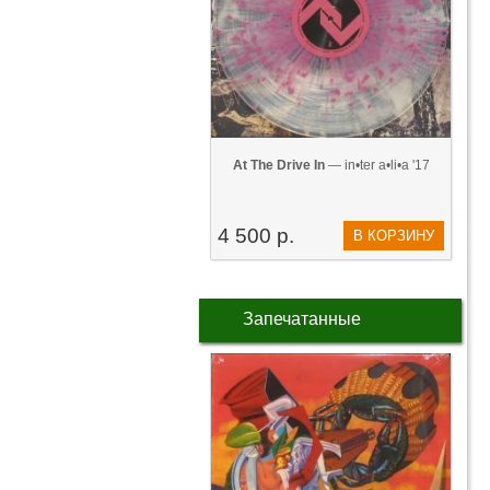
At The Drive In
— in•ter a•li•a '17
4 500 р.
В КОРЗИНУ
Запечатанные