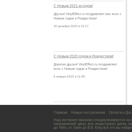
С Новым 2021-м годом!
Друзья! VinylEffect.ru поздравляет вас всех с
Новым годом и Рождеством!
30 декабря 2020 в 23:17
С Новым 2020 годом и Рождеством!
Дорогие друзья! VinylEffect.ru поздравляет
всех с Новым годом и Рождеством!
6 января 2020 в 11:09
Главная
Новые поступления
Оплата и Дос
Наш интернет-магазин специализируется на
направлений:
джаз
,
рок
,
индастриал
,
диско
,
хи
до
Yello
, от
Sade
до
B.B. King
всё это вы найде