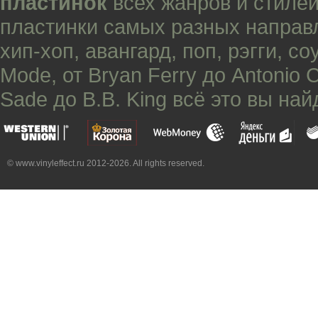
пластинок
всех жанров и стилей
пластинки самых разных направ
хип-хоп
,
авангард
,
поп
,
рэгги
,
со
Mode
, от
Bryan Ferry
до
Antonio 
Sade
до
B.B. King
всё это вы най
© www.vinyleffect.ru 2012-2026. All rights reserved.