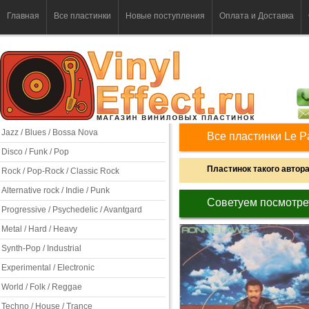
Главная
Все пластинки
Новые поступления
Оплата и Доставка
Jazz / Blues / Bossa Nova
Все пластинки Le 
Disco / Funk / Pop
Пластинок такого автора 
Rock / Pop-Rock / Classic Rock
Alternative rock / Indie / Punk
Советуем посмотре
Progressive / Psychedelic / Avantgard
Metal / Hard / Heavy
Synth-Pop / Industrial
Experimental / Electronic
World / Folk / Reggae
Techno / House / Trance