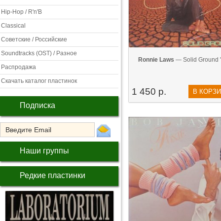
Hip-Hop / R'n'B
Classical
Советские / Российские
Soundtracks (OST) / Разное
Ronnie Laws
— Solid Ground 
Распродажа
Скачать каталог пластинок
1 450 р.
В КОРЗ
Подписка
Наши группы
Редкие пластинки