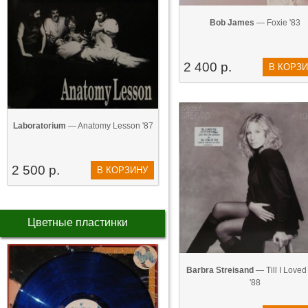
Bob James
— Foxie '83
2 400 р.
В КОРЗ
Laboratorium
— Anatomy Lesson '87
2 500 р.
В КОРЗИНУ
Цветные пластинки
Barbra Streisand
— Till I Loved
'88