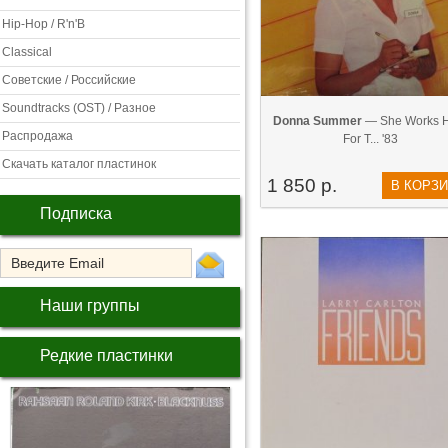
Hip-Hop / R'n'B
Classical
Советские / Российские
Soundtracks (OST) / Разное
Donna Summer
— She Works 
Распродажа
For T... '83
Скачать каталог пластинок
1 850 р.
В КОРЗ
Подписка
Наши группы
Редкие пластинки