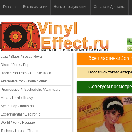
Главная
Все пластинки
Новые поступления
Оплата и Доставка
Jazz / Blues / Bossa Nova
Все пластинки Jon H
Disco / Funk / Pop
Пластинок такого автора 
Rock / Pop-Rock / Classic Rock
Alternative rock / Indie / Punk
Советуем посмотре
Progressive / Psychedelic / Avantgard
Metal / Hard / Heavy
Synth-Pop / Industrial
Experimental / Electronic
World / Folk / Reggae
Techno / House / Trance