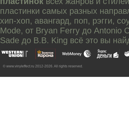
пластинок
всех жанров и стилей
пластинки самых разных направ
хип-хоп
,
авангард
,
поп
,
рэгги
,
со
Mode
, от
Bryan Ferry
до
Antonio 
Sade
до
B.B. King
всё это вы най
© www.vinyleffect.ru 2012-2026. All rights reserved.