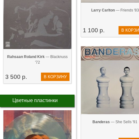
Larry Carlton
— Friends '83
1 100 р.
В КОРЗ
Rahsaan Roland Kirk
— Blacknuss
'72
3 500 р.
В КОРЗИНУ
Цветные пластинки
Banderas
— She Sells '91