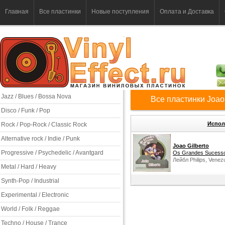
Главная
Все пластинки
Новые поступления
Оплата и Доставка
Jazz / Blues / Bossa Nova
Все пластинки Joao 
Disco / Funk / Pop
Испол
Rock / Pop-Rock / Classic Rock
Alternative rock / Indie / Punk
Joao Gilberto
Progressive / Psychedelic / Avantgard
Os Grandes Sucesso
Лейбл Philips, Venez
Metal / Hard / Heavy
Synth-Pop / Industrial
Experimental / Electronic
World / Folk / Reggae
Techno / House / Trance