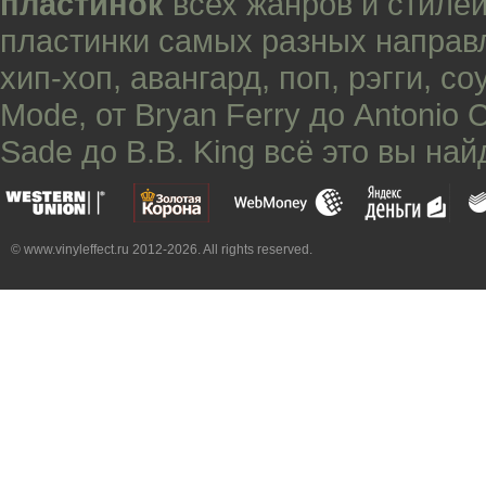
пластинок
всех жанров и стилей
пластинки самых разных направ
хип-хоп
,
авангард
,
поп
,
рэгги
,
со
Mode
, от
Bryan Ferry
до
Antonio 
Sade
до
B.B. King
всё это вы най
© www.vinyleffect.ru 2012-2026. All rights reserved.