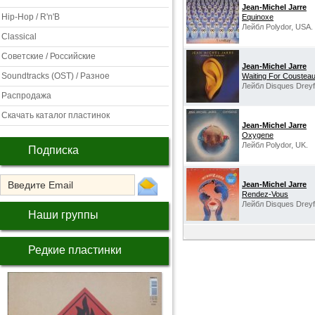
Jean-Michel Jarre
Hip-Hop / R'n'B
Equinoxe
Лейбл Polydor, USA.
Classical
Советские / Российские
Jean-Michel Jarre
Soundtracks (OST) / Разное
Waiting For Coustea
Лейбл Disques Dreyf
Распродажа
Скачать каталог пластинок
Jean-Michel Jarre
Oxygene
Лейбл Polydor, UK.
Подписка
Jean-Michel Jarre
Rendez-Vous
Лейбл Disques Dreyfu
Наши группы
Редкие пластинки