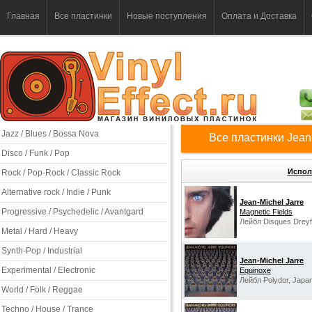
Главная
Все пластинки
Новые поступления
Оплата и Доставка
Jazz / Blues / Bossa Nova
Все пластинки Jean-
Disco / Funk / Pop
Испол
Rock / Pop-Rock / Classic Rock
Alternative rock / Indie / Punk
Jean-Michel Jarre
Progressive / Psychedelic / Avantgard
Magnetic Fields
Лейбл Disques Dreyfu
Metal / Hard / Heavy
Synth-Pop / Industrial
Jean-Michel Jarre
Experimental / Electronic
Equinoxe
Лейбл Polydor, Japan
World / Folk / Reggae
Techno / House / Trance