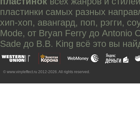
пластинок
всех жанров и стилей
пластинки самых разных направ
хип-хоп
,
авангард
,
поп
,
рэгги
,
со
Mode
, от
Bryan Ferry
до
Antonio 
Sade
до
B.B. King
всё это вы най
© www.vinyleffect.ru 2012-2026. All rights reserved.