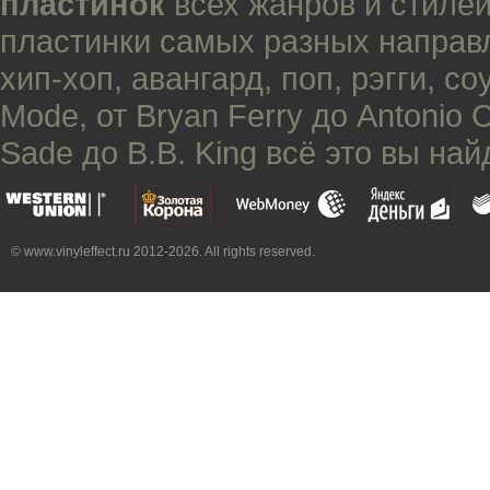
пластинок
всех жанров и стилей
пластинки самых разных направ
хип-хоп
,
авангард
,
поп
,
рэгги
,
со
Mode
, от
Bryan Ferry
до
Antonio 
Sade
до
B.B. King
всё это вы най
© www.vinyleffect.ru 2012-2026. All rights reserved.