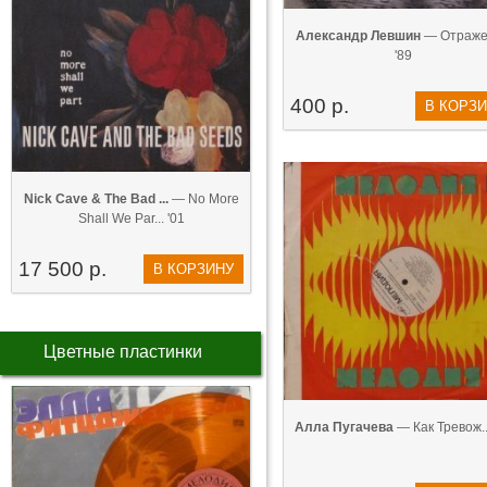
Александр Левшин
— Отраже
'89
400 р.
В КОРЗ
Nick Cave & The Bad ...
— No More
Shall We Par... '01
17 500 р.
В КОРЗИНУ
Цветные пластинки
Алла Пугачева
— Как Тревож...