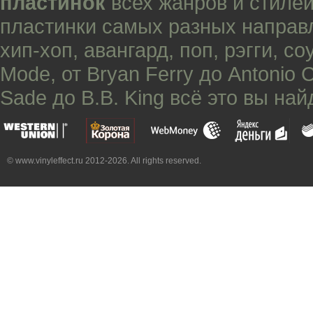
пластинок
всех жанров и стилей
пластинки самых разных направ
хип-хоп
,
авангард
,
поп
,
рэгги
,
со
Mode
, от
Bryan Ferry
до
Antonio 
Sade
до
B.B. King
всё это вы най
© www.vinyleffect.ru 2012-2026. All rights reserved.