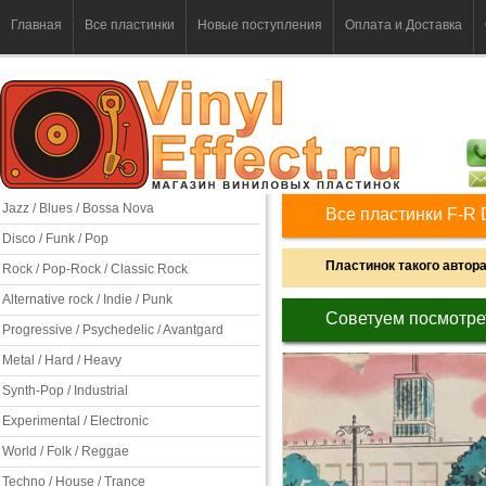
Главная
Все пластинки
Новые поступления
Оплата и Доставка
Jazz / Blues / Bossa Nova
Все пластинки F-R 
Disco / Funk / Pop
Пластинок такого автора 
Rock / Pop-Rock / Classic Rock
Alternative rock / Indie / Punk
Советуем посмотре
Progressive / Psychedelic / Avantgard
Metal / Hard / Heavy
Synth-Pop / Industrial
Experimental / Electronic
World / Folk / Reggae
Techno / House / Trance