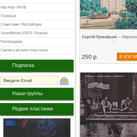
Hip-Hop / R'n'B
Classical
Советские / Российские
Soundtracks (OST) / Разное
Сергей Прокофьев
— Обручени
Распродажа
' -
Скачать каталог пластинок
250 р.
В КОРЗ
Подписка
Наши группы
Редкие пластинки