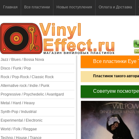
Главная
Все пластинки
Новые поступления
Оплата и Доставка
Jazz / Blues / Bossa Nova
Все пластинки Eye 
Disco / Funk / Pop
Пластинок такого автора 
Rock / Pop-Rock / Classic Rock
Alternative rock / Indie / Punk
Советуем посмотре
Progressive / Psychedelic / Avantgard
Metal / Hard / Heavy
Synth-Pop / Industrial
Experimental / Electronic
World / Folk / Reggae
Techno / House / Trance