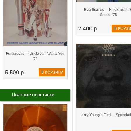
Elza Soares
— Nos Braços D
Samba '75
2 400 р.
В КОРЗ
Funkadelic
— Uncle Jam Wants You
'79
5 500 р.
В КОРЗИНУ
Цветные пластинки
Larry Young's Fuel
— Spaceball