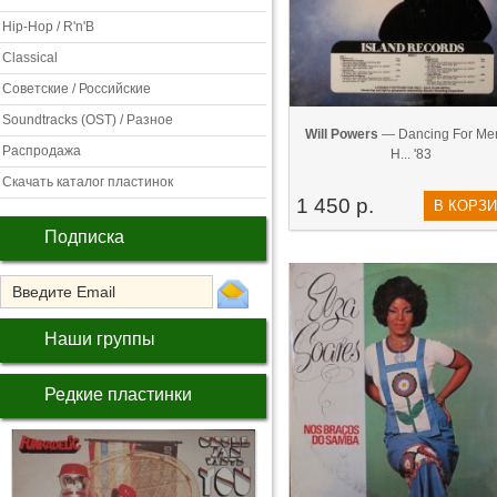
Hip-Hop / R'n'B
Classical
Советские / Российские
Soundtracks (OST) / Разное
Will Powers
— Dancing For Men
Распродажа
H... '83
Скачать каталог пластинок
1 450 р.
В КОРЗ
Подписка
Наши группы
Редкие пластинки