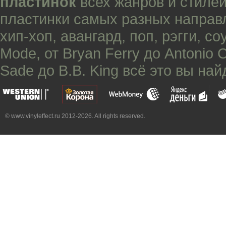
пластинок
всех жанров и стилей
пластинки самых разных направ
хип-хоп
,
авангард
,
поп
,
рэгги
,
со
Mode
, от
Bryan Ferry
до
Antonio 
Sade
до
B.B. King
всё это вы най
© www.vinyleffect.ru 2012-2026. All rights reserved.