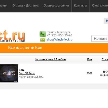
ления
Оплата и Доставка
Оценка состояния
Контакты
О магазине
0
Санкт-Петербург
+7 (921) 856-35-76
shop@vinyleffect.ru
Все пластинки Eon
Исполнитель / Альбом
Год
Сост
Eon
EX+
Sum Of Parts
2002
конве
Лейбл Longhaul, UK.