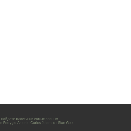
вы найдете пластинки самых разных
n Ferry
до
Antonio Carlos Jobim
, от
Stan Getz