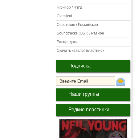
Hip-Hop / R'n'B
Classical
Советские / Российские
Soundtracks (OST) / Разное
Распродажа
Скачать каталог пластинок
Подписка
Наши группы
Редкие пластинки