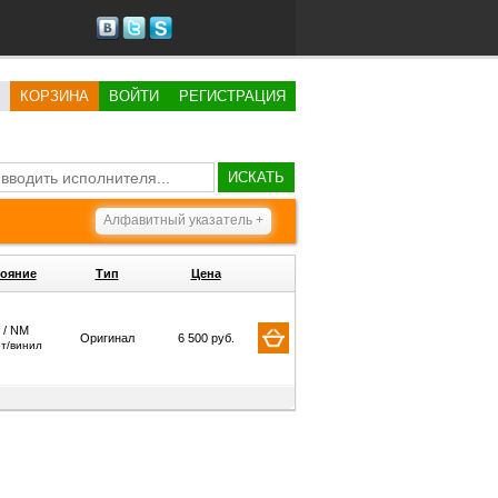
КОРЗИНА
ВОЙТИ
РЕГИСТРАЦИЯ
ИСКАТЬ
Алфавитный указатель +
ояние
Тип
Цена
 / NM
Оригинал
6 500 руб.
рт/винил