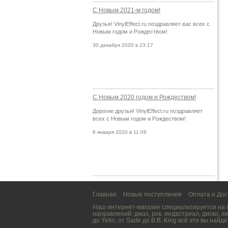
С Новым 2021-м годом!
Друзья! VinylEffect.ru поздравляет вас всех с
Новым годом и Рождеством!
30 декабря 2020 в 23:17
С Новым 2020 годом и Рождеством!
Дорогие друзья! VinylEffect.ru поздравляет
всех с Новым годом и Рождеством!
6 января 2020 в 11:09
Главная
Новые поступления
Оплата и Дос
Наш интернет-магазин специализируется на
направлений:
джаз
,
рок
,
индастриал
,
диско
,
хи
до
Yello
, от
Sade
до
B.B. King
всё это вы найде