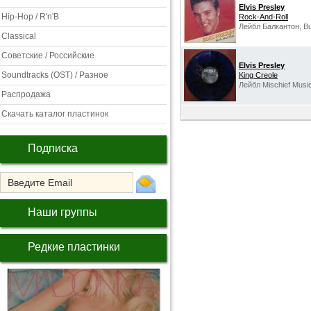
Elvis Presley
Hip-Hop / R'n'B
Rock-And-Roll
Лейбл Балкантон, Bul
Classical
Советские / Российские
Elvis Presley
Soundtracks (OST) / Разное
King Creole
Лейбл Mischief Music
Распродажа
Скачать каталог пластинок
Подписка
Наши группы
Редкие пластинки