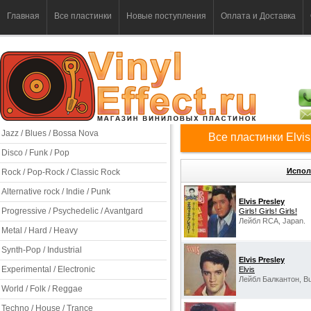
Главная
Все пластинки
Новые поступления
Оплата и Доставка
Jazz / Blues / Bossa Nova
Все пластинки Elvis
Disco / Funk / Pop
Испол
Rock / Pop-Rock / Classic Rock
Alternative rock / Indie / Punk
Elvis Presley
Progressive / Psychedelic / Avantgard
Girls! Girls! Girls!
Лейбл RCA, Japan.
Metal / Hard / Heavy
Synth-Pop / Industrial
Elvis Presley
Experimental / Electronic
Elvis
Лейбл Балкантон, Bul
World / Folk / Reggae
Techno / House / Trance