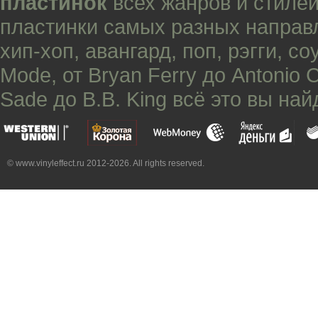
пластинок
всех жанров и стилей
пластинки самых разных направ
хип-хоп
,
авангард
,
поп
,
рэгги
,
со
Mode
, от
Bryan Ferry
до
Antonio 
Sade
до
B.B. King
всё это вы най
© www.vinyleffect.ru 2012-2026. All rights reserved.