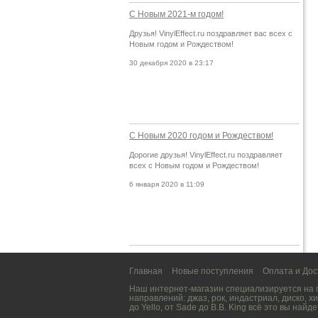
С Новым 2021-м годом!
Друзья! VinylEffect.ru поздравляет вас всех с
Новым годом и Рождеством!
30 декабря 2020 в 23:17
С Новым 2020 годом и Рождеством!
Дорогие друзья! VinylEffect.ru поздравляет
всех с Новым годом и Рождеством!
6 января 2020 в 11:09
Главная
Новые поступления
Оплата и Дос
Наш интернет-магазин специализируется на
направлений:
джаз
,
рок
,
индастриал
,
диско
,
хи
до
Yello
, от
Sade
до
B.B. King
всё это вы найде