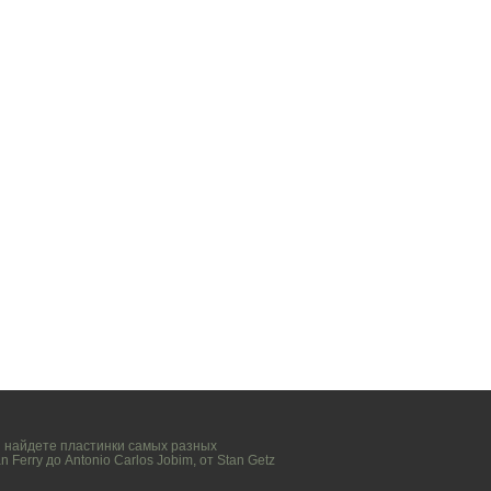
вы найдете пластинки самых разных
n Ferry
до
Antonio Carlos Jobim
, от
Stan Getz