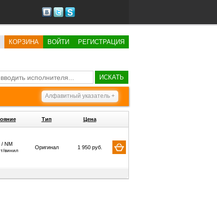
КОРЗИНА
ВОЙТИ
РЕГИСТРАЦИЯ
ИСКАТЬ
Алфавитный указатель +
ояние
Тип
Цена
 / NM
Оригинал
1 950 руб.
рт/винил