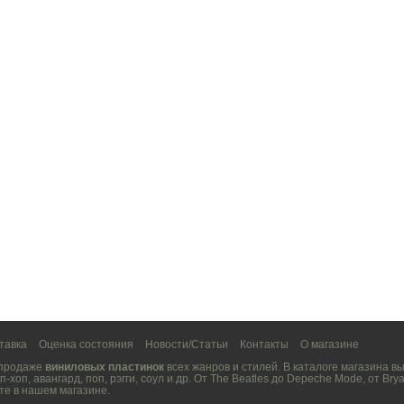
тавка
Оценка состояния
Новости/Статьи
Контакты
О магазине
 продаже
виниловых пластинок
всех жанров и стилей. В каталоге магазина 
п-хоп
,
авангард
,
поп
,
рэгги
,
соул
и др. От
The Beatles
до
Depeche Mode
, от
Brya
те в нашем магазине.