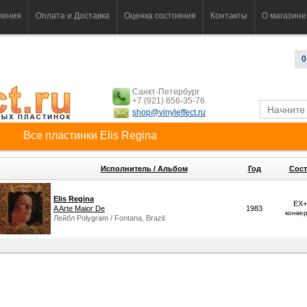
ления
Оплата и Доставка
Оценка состояния
Контакты
О магазине
0
Санкт-Петербург
+7 (921) 856-35-76
shop@vinyleffect.ru
Все пластинки Elis Regina
Исполнитель / Альбом
Год
Сост
Elis Regina
EX+
A Arte Maior De
1983
конве
Лейбл Polygram / Fontana, Brazil.