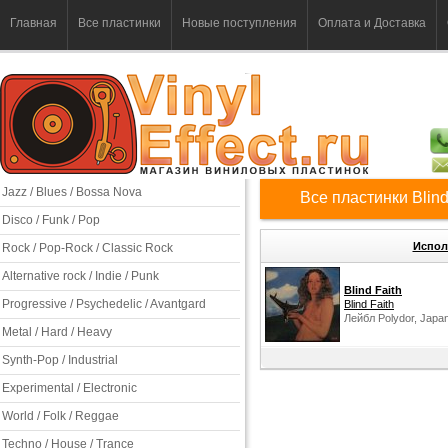
Главная
Все пластинки
Новые поступления
Оплата и Доставка
Jazz / Blues / Bossa Nova
Все пластинки Blind
Disco / Funk / Pop
Испол
Rock / Pop-Rock / Classic Rock
Alternative rock / Indie / Punk
Blind Faith
Progressive / Psychedelic / Avantgard
Blind Faith
Лейбл Polydor, Japan
Metal / Hard / Heavy
Synth-Pop / Industrial
Experimental / Electronic
World / Folk / Reggae
Techno / House / Trance