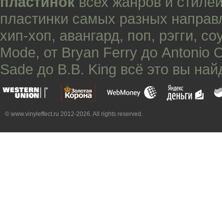
пластинок
всех жанров и стилей
пластинки самых разных направ
хип-хоп
,
авангард
,
поп
,
рэгги
,
со
Mode
, от
Bryan Ferry
до
Antonio 
Sade
до
B.B. King
всё это вы най
© www.vinyleffect.ru 2012-2026. All rights reserved.