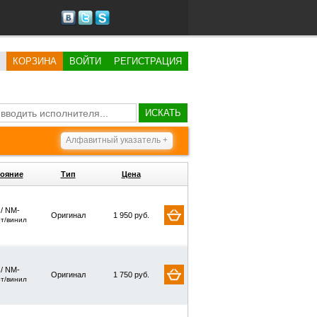
КОРЗИНА
ВОЙТИ
РЕГИСТРАЦИЯ
ИСКАТЬ
Алфавитный указатель +
ояние
Тип
Цена
 / NM-
Оригинал
1 950 руб.
рт/винил
 / NM-
Оригинал
1 750 руб.
рт/винил