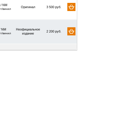
/ NM
Оригинал
3 500 руб.
рт/винил
/ NM
Неофициальное
2 200 руб.
рт/винил
издание