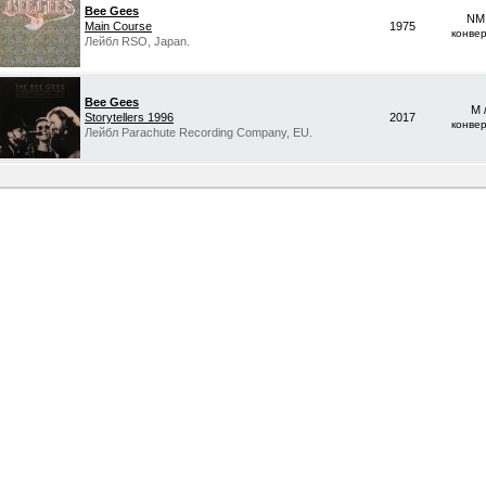
Bee Gees
NM 
Main Course
1975
конве
Лейбл RSO, Japan.
Bee Gees
M 
Storytellers 1996
2017
конве
Лейбл Parachute Recording Company, EU.