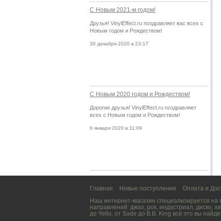
С Новым 2021-м годом!
Друзья! VinylEffect.ru поздравляет вас всех с
Новым годом и Рождеством!
30 декабря 2020 в 23:17
С Новым 2020 годом и Рождеством!
Дорогие друзья! VinylEffect.ru поздравляет
всех с Новым годом и Рождеством!
6 января 2020 в 11:09
Главная
Новые поступления
Оплата и Дос
Наш интернет-магазин специализируется на
направлений:
джаз
,
рок
,
индастриал
,
диско
,
хи
до
Yello
, от
Sade
до
B.B. King
всё это вы найде