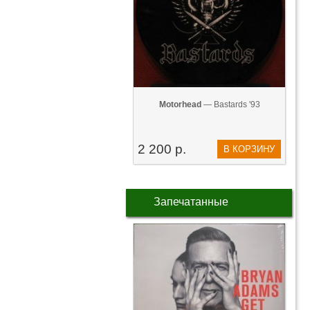
Motorhead
— Bastards '93
2 200 р.
В КОРЗИНУ
Запечатанные