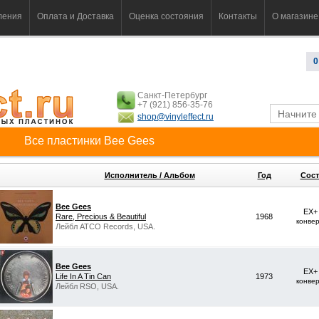
ления
Оплата и Доставка
Оценка состояния
Контакты
О магазине
0
Санкт-Петербург
+7 (921) 856-35-76
shop@vinyleffect.ru
Все пластинки Bee Gees
Исполнитель / Альбом
Год
Сост
Bee Gees
EX+
Rare, Precious & Beautiful
1968
конве
Лейбл ATCO Records, USA.
Bee Gees
EX+
Life In A Tin Can
1973
конве
Лейбл RSO, USA.