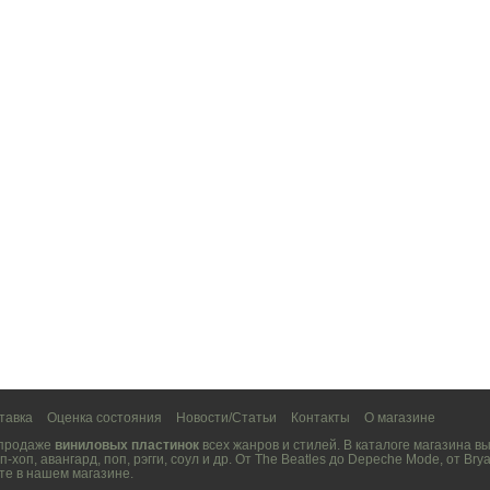
тавка
Оценка состояния
Новости/Статьи
Контакты
О магазине
 продаже
виниловых пластинок
всех жанров и стилей. В каталоге магазина 
п-хоп
,
авангард
,
поп
,
рэгги
,
соул
и др. От
The Beatles
до
Depeche Mode
, от
Brya
те в нашем магазине.