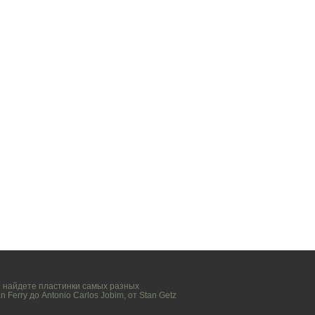
вы найдете пластинки самых разных
n Ferry
до
Antonio Carlos Jobim
, от
Stan Getz