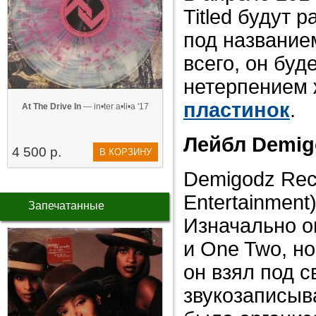
Titled будут 
под названием
всего, он буд
нетерпением
пластинок
.
At The Drive In
— in•ter a•li•a '17
Лейбл Demig
4 500 р.
В КОРЗИНУ
Demigodz Rec
Entertainment
Запечатанные
Изначально о
и One Two, но
он взял под с
звукозаписыв