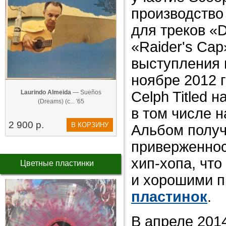
производство
для треков «D
«Raider's Cap
выступления 
ноябре 2012 г
Laurindo Almeida
— Sueños
Celph Titled 
(Dreams) (с... '65
в том числе 
2 900 р.
В КОРЗИНУ
Альбом получ
приверженнос
хип-хопа, чт
Цветные пластинки
и хорошими 
пластинок
.
В апреле 2014