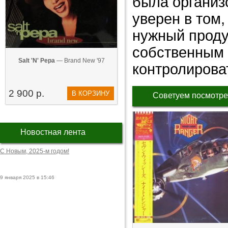
была организ
уверен в том
нужный продук
собственным 
Salt 'N' Pepa
— Brand New '97
контролироват
2 900 р.
В КОРЗИНУ
Советуем посмотре
Новостная лента
С Новым, 2025-м годом!
9 января 2025 в 15:46