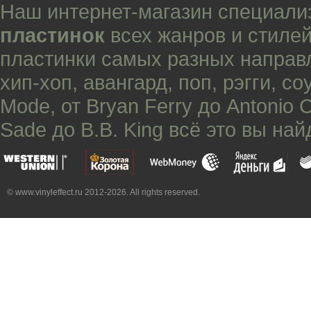
Наш интернет-магазин специали
пластинок
всех жанров и стилей
пластинки самых разных направ
хип-хоп
,
авангард
,
поп
,
рэгги
,
со
Mode
, от
Bryan Ferry
до
Antonio 
Sade
до
B.B. King
всё это вы най
© www.vinyleffect.ru 2012-2026. All rights reserved.