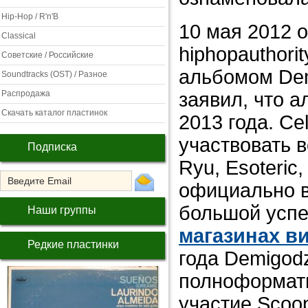
Hip-Hop / R'n'B
10 мая 2012 
Classical
hiphopauthori
Советские / Российские
альбомом Demi
Soundtracks (OST) / Разное
Распродажа
заявил, что 
Скачать каталог пластинок
2013 года. Ce
участвовать в
Подписка
Ryu, Esoteric,
официально в
большой успе
Наши группы
магазинах в
Редкие пластинки
года Demigod
полноформатны
участие Scoop