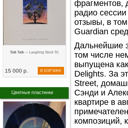
фрагментов, 
радио сессии
отзывы, в том
Guardian сред
Дальнейшие з
Talk Talk
— Laughing Stock '91
том числе нем
выпущена как
15 000 р.
В КОРЗИНУ
Delights. За 
Street, дома
Сэнди и Алек
Цветные пластинки
квартире в ав
примечателен
композиций, к