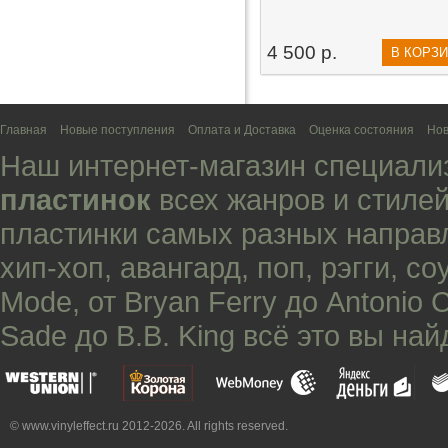
4 500 р.
В КОРЗ
Главная
Новые поступления
Оплата и Доставка
Оценка состояния
Нов
Наш интернет-магазин специали
пластинок
всех жанров и стилей
пластинки самых разных направ
хип-хоп
,
авангард
,
поп
,
рэгги
,
со
Mode
, от
Bryan Ferry
до
Antonio 
Sade
до
B.B. King
всё это вы най
© www.vinyleffect.ru 2012-2026. All rights reserved.