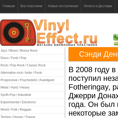
Главная
Все пластинки
Новые поступления
Оплата и Доставка
Jazz / Blues / Bossa Nova
Сэнди Денн
Disco / Funk / Pop
Rock / Pop-Rock / Classic Rock
В 2008 году в
Alternative rock / Indie / Punk
поступил нез
Progressive / Psychedelic / Avantgard
Fotheringay, 
Metal / Hard / Heavy
Джерри Донах
Synth-Pop / Industrial
года. Он был 
Experimental / Electronic
World / Folk / Reggae
некоторые за
Techno / House / Trance