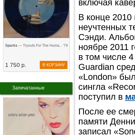
включая кавер
В конце 2010
неучтенных т
Сэнди. Альбо
ноябре 2011 
Sparks
— Tryouts For The Huma... '79
в том числе 4
1 750 р.
Guardian сред
В КОРЗИНУ
«London» был
сингла «Recor
Запечатанные
поступил в
ма
После ее сме
памяти Денни.
записал «Song