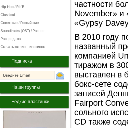
частности бо
Hip-Hop / R'n'B
November» и 
Classical
«Gypsy Davey
Советские / Российские
Soundtracks (OST) / Разное
В 2010 году п
Распродажа
названный пр
Скачать каталог пластинок
компанией Uni
Подписка
тиражом в 30
выставлен в 
бокс-сете со
Наши группы
записей Денни
Fairport Conve
Редкие пластинки
сольного исп
CD также сод