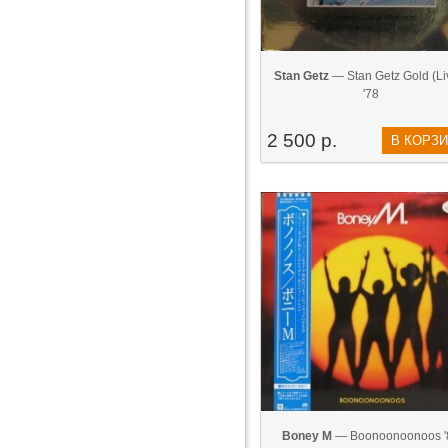
Stan Getz
— Stan Getz Gold (Liv
'78
2 500 р.
В КОРЗ
Boney M
— Boonoonoonoos '