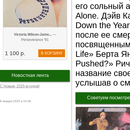
его сольный а
Alone. Дэйв К
Down the Yea
после ее сме
Victoria Wilson-Jame...
—
Perseverance '91
посвященными
Life» Берта Я
1 100 р.
В КОРЗИНУ
Pushed?» Рич
название свое
Новостная лента
услышав о см
С Новым, 2025-м годом!
Советуем посмотре
9 января 2025 в 15:46