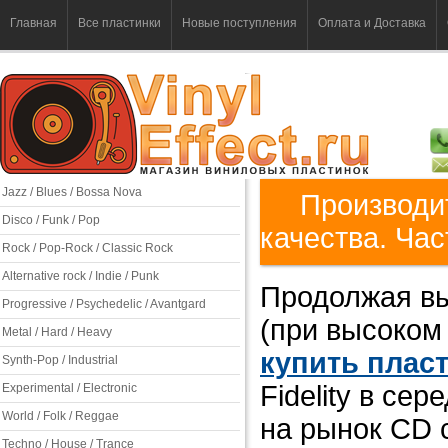
Главная
Все пластинки
Новые поступления
Оплата и Доставка
Jazz / Blues / Bossa Nova
Производи
Disco / Funk / Pop
качества. Час
Rock / Pop-Rock / Classic Rock
Alternative rock / Indie / Punk
Продолжая вы
Progressive / Psychedelic / Avantgard
(при высоком
Metal / Hard / Heavy
купить плас
Synth-Pop / Industrial
Fidelity в се
Experimental / Electronic
World / Folk / Reggae
на рынок CD с
Techno / House / Trance