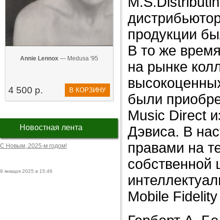
M.S.Distribut
дистрибьютор
продукции бы
В то же врем
Annie Lennox
— Medusa '95
на рынке кол
высокоценных
4 500 р.
В КОРЗИНУ
были приобр
Music Direct 
Новостная лента
Дэвиса. В нас
правами на т
С Новым, 2025-м годом!
собственной 
9 января 2025 в 15:46
интеллектуал
Mobile Fidelit