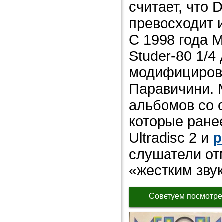
считает, что D
превосходит 
С 1998 года M
Studer-80 1/
модифициров
Паравичини. M
альбомов со 
которые ране
Ultradisc 2 и
р
слушатели от
«жестким звук
Советуем посмотре