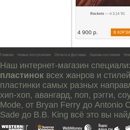
Rockets
— π 3,14 '81
4 900 р.
В КОРЗ
Главная
Новые поступления
Оплата и Доставка
Оценка состояния
Нов
Наш интернет-магазин специали
пластинок
всех жанров и стилей
пластинки самых разных направ
хип-хоп
,
авангард
,
поп
,
рэгги
,
со
Mode
, от
Bryan Ferry
до
Antonio 
Sade
до
B.B. King
всё это вы най