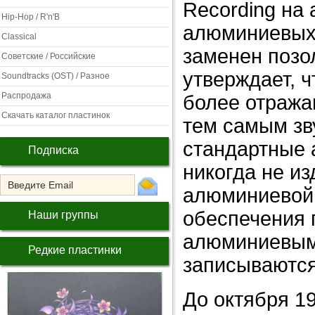
Recording на
Hip-Hop / R'n'B
алюминиевых 
Classical
заменен позо
Советские / Российские
утверждает, ч
Soundtracks (OST) / Разное
Распродажа
более отража
Скачать каталог пластинок
тем самым зву
стандартные 
Подписка
никогда не из
алюминиевой,
обеспечения п
Наши группы
алюминиевыми
Редкие пластинки
записываются
До октября 19