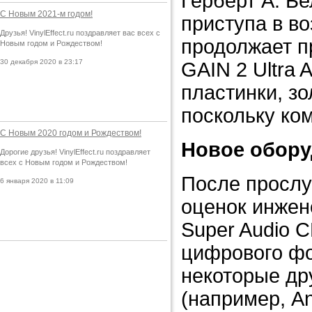
Герберт А. Бе
С Новым 2021-м годом!
приступа в воз
Друзья! VinylEffect.ru поздравляет вас всех с
продолжает п
Новым годом и Рождеством!
30 декабря 2020 в 23:17
GAIN 2 Ultra 
пластинки, зол
поскольку ко
С Новым 2020 годом и Рождеством!
Новое обор
Дорогие друзья! VinylEffect.ru поздравляет
всех с Новым годом и Рождеством!
После прослу
6 января 2020 в 11:09
оценок инжене
Super Audio C
цифрового фо
некоторые др
(например, Ana