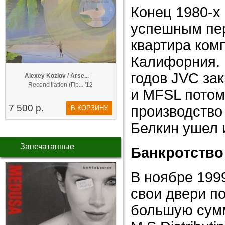
Конец 1980-х
успешным пер
квартира ком
Калифорния. 
годов JVC зак
Alexey Kozlov / Arse...
—
Reconciliation (Пр... '12
и MFSL потом
7 500 р.
производство
В КОРЗИНУ
Белкин ушел и
Запечатанные
Банкротство 
В ноябре 199
свои двери по
большую сумм