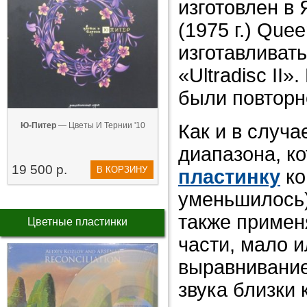
изготовлен в 
(1975 г.) Que
изготавливат
«Ultradisc II»
были повторно
Ю-Питер
— Цветы И Тернии '10
Как и в случа
диапазона, ко
19 500 р.
В КОРЗИНУ
пластинку
ко
уменьшилось)
также примен
Цветные пластинки
части, мало 
выравнивание
звука близки 