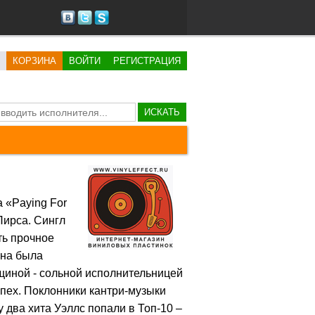
КОРЗИНА
ВОЙТИ
РЕГИСТРАЦИЯ
ИСКАТЬ
 «Paying For
 Пирса. Сингл
ть прочное
она была
щиной - сольной исполнительницей
спех. Поклонники кантри-музыки
у два хита Уэллс попали в Топ-10 –