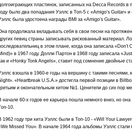
долгоиграющих пластинок, записанных на Decca Records в пе
году было два попадания Уэллс в Топ-5 с «Amigo's Guitar» 
Уэллс была удостоена награды BMI за «Amigo's Guitar».
Она продолжала вкладывать себя в свои песни на протяжен
других певиц страны записывать рискованный материал. Ло
последовательниц в этом плане, когда она записала «Don't Co
Mind)» в 1967 году. Долли Партон в 1968 году записала «Jus
как и «Honky Tonk Angels», ставит под сомнение двойные с
Уэллс взошла в 1960-е годы на вершину с такими песнями, ка
Night». «Heartbreak U.S.A.» достигла первой позиции в Billbo
третьим и окончательным хитом №1. Ценители до сих пор м
В начале 60-х годов ее карьера пошла немного вниз, но она
Топ-10.
В 1962 году три хита Уэллс были в Топ-10 - «Will Your Lawyer
«We Missed You». В начале 1964 года альбомы Уэллс стали п