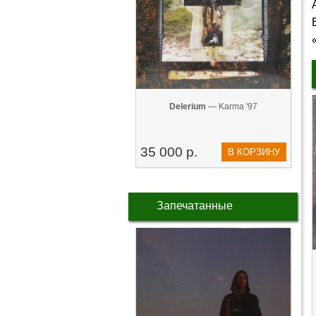
Delerium
— Karma '97
35 000 р.
В КОРЗИНУ
Запечатанные