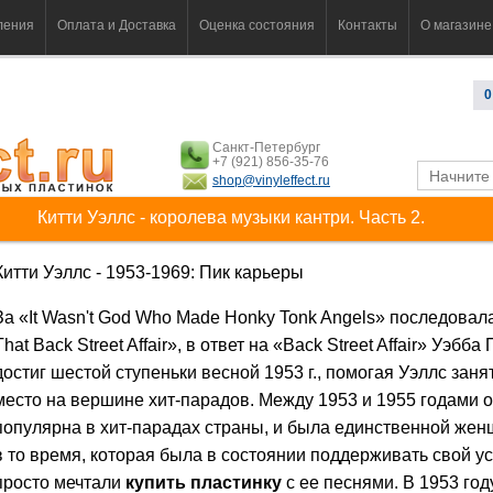
ления
Оплата и Доставка
Оценка состояния
Контакты
О магазине
0
Санкт-Петербург
+7 (921) 856-35-76
shop@vinyleffect.ru
Китти Уэллс - королева музыки кантри. Часть 2.
Китти Уэллс - 1953-1969: Пик карьеры
За «It Wasn't God Who Made Honky Tonk Angels» последовала
That Back Street Affair», в ответ на «Back Street Affair» Уэбба
достиг шестой ступеньки весной 1953 г., помогая Уэллс заня
место на вершине хит-парадов. Между 1953 и 1955 годами 
популярна в хит-парадах страны, и была единственной жен
в то время, которая была в состоянии поддерживать свой у
просто мечтали
купить пластинку
с ее песнями. В 1953 год