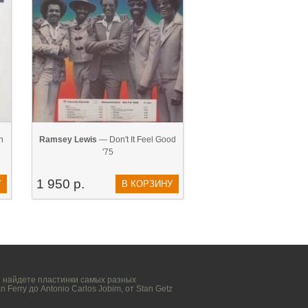
n
Ramsey Lewis
— Don't It Feel Good
'75
1 950 р.
У
В КОРЗИНУ
вы найдете пластинки самых разных
n Ferry
до
Antonio Carlos Jobim
, от
Stan Getz