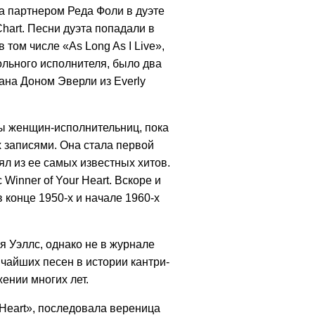
ла партнером Реда Фоли в дуэте
Chart. Песни дуэта попадали в
 том числе «As Long As I Live»,
сольного исполнителя, было два
сана Доном Эверли из Everly
ы женщин-исполнительниц, пока
х записями. Она стала первой
л из ее самых известных хитов.
Winner of Your Heart. Вскоре и
 конце 1950-х и начале 1960-х
ля Уэллс, однако не в журнале
личайших песен в истории кантри-
жении многих лет.
r Heart», последовала вереница