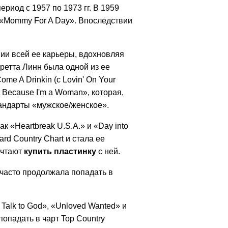
риод с 1957 по 1973 гг. В 1959
и «Mommy For A Day». Впоследствии
ии всей ее карьеры, вдохновляя
ретта Линн была одной из ее
me A Drinkin (с Lovin' On Your
t Because I'm a Woman», которая,
тандарты «мужское/женское».
к «Heartbreak U.S.A.» и «Day into
ard Country Chart и стала ее
ечтают
купить пластинку
с ней.
 часто продолжала попадать в
 Talk to God», «Unloved Wanted» и
опадать в чарт Top Country