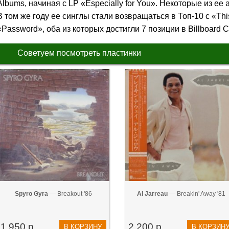
Albums, начиная с LP «Especially for You». Некоторые из ее
В том же году ее синглы стали возвращаться в Топ-10 с «This
«Password», оба из которых достигли 7 позиции в Billboard C
Советуем посмотреть пластинки
Spyro Gyra
— Breakout '86
Al Jarreau
— Breakin' Away '81
1 950 р.
2 200 р.
В КОРЗИНУ
В КОРЗИН