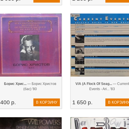
Борис Хрис...
— Борис Христов
V/A (A Flock Of Seag...
— Current
(бас) '80
Events - Ari... '83
400 р.
1 650 р.
В КОРЗИНУ
В КОРЗИН