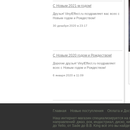
С Новым 2021-м годом!
Друзья! VinylEffect.ru поздравляет вас всех с
Новым годом и Рождеством!
30 декабря 2020 в 23:17
С Новым 2020 годом и Рождеством!
Дорогие друзья! VinylEffect.ru поздравляет
всех с Новым годом и Рождеством!
6 января 2020 в 11:09
Главная
Новые поступления
Оплата и Дос
Наш интернет-магазин специализируется на
направлений:
джаз
,
рок
,
индастриал
,
диско
,
хи
до
Yello
, от
Sade
до
B.B. King
всё это вы найде