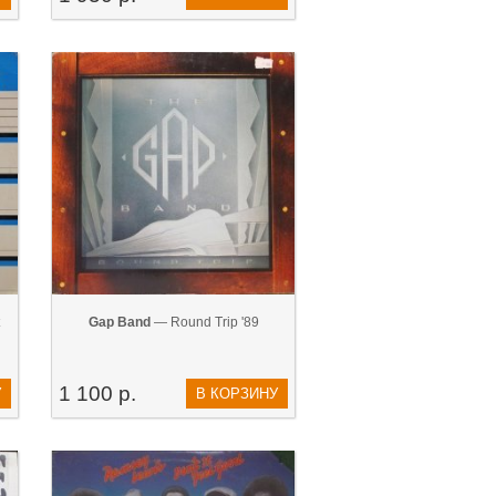
Gap Band
— Round Trip '89
1 100 р.
У
В КОРЗИНУ