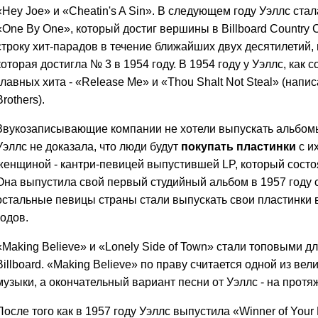
«Hey Joe» и «Cheatin's A Sin». В следующем году Уэллс ста
«One By One», который достиг вершины в Billboard Country 
строку хит-парадов в течение ближайших двух десятилетий, в
которая достигла № 3 в 1954 году. В 1954 году у Уэллс, как 
главных хита - «Release Me» и «Thou Shalt Not Steal» (напи
Brothers).
Звукозаписывающие компании не хотели выпускать альбом
Уэллс не доказала, что люди будут
покупать пластинки
с и
женщиной - кантри-певицей выпустившей LP, который состоя
Она выпустила свой первый студийный альбом в 1957 году с 
остальные певицы страны стали выпускать свои пластинки в
годов.
«Making Believe» и «Lonely Side of Town» стали топовыми д
Billboard. «Making Believe» по праву считается одной из ве
музыки, а окончательный вариант песни от Уэллс - на протя
После того как в 1957 году Уэллс выпустила «Winner of You