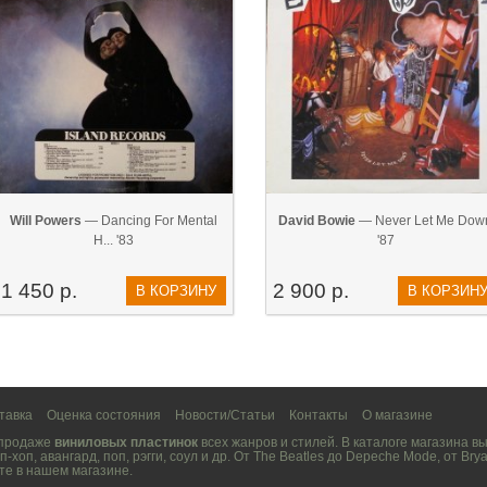
Will Powers
— Dancing For Mental
David Bowie
— Never Let Me Dow
H... '83
'87
1 450 р.
2 900 р.
В КОРЗИНУ
В КОРЗИН
тавка
Оценка состояния
Новости/Статьи
Контакты
О магазине
 продаже
виниловых пластинок
всех жанров и стилей. В каталоге магазина 
п-хоп
,
авангард
,
поп
,
рэгги
,
соул
и др. От
The Beatles
до
Depeche Mode
, от
Brya
те в нашем магазине.