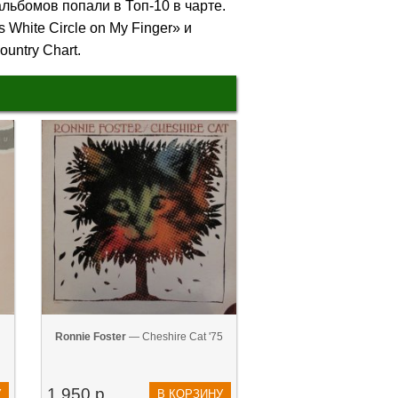
 альбомов попали в Топ-10 в чарте.
 White Circle on My Finger» и
ountry Chart.
Ronnie Foster
— Cheshire Cat '75
1 950 р.
У
В КОРЗИНУ