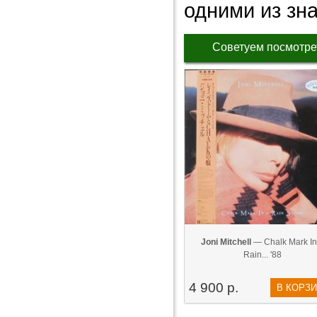
одними из зн
Советуем посмотре
Joni Mitchell
— Chalk Mark In
Rain... '88
4 900 р.
В КОРЗ