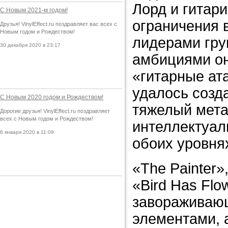
Лорд и гитар
С Новым 2021-м годом!
ограничения в
Друзья! VinylEffect.ru поздравляет вас всех с
Новым годом и Рождеством!
лидерами гру
30 декабря 2020 в 23:17
амбициями он
«гитарные ат
удалось созд
С Новым 2020 годом и Рождеством!
тяжелый мета
Дорогие друзья! VinylEffect.ru поздравляет
всех с Новым годом и Рождеством!
интеллектуал
6 января 2020 в 11:09
обоих уровня
«The Painter»
«Bird Has Fl
завораживаю
элементами, 