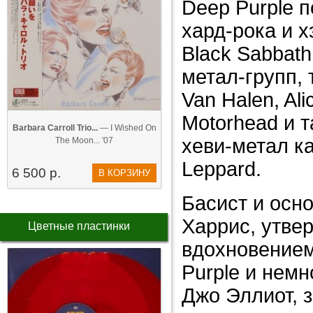
Deep Purple 
хард-рока и х
Black Sabbath
метал-групп, т
Van Halen, Ali
Motorhead и 
Barbara Carroll Trio...
— I Wished On
хеви-метал как
The Moon... '07
Leppard.
6 500 р.
В КОРЗИНУ
Басист и осно
Харрис, утвер
Цветные пластинки
вдохновением
Purple и немн
Джо Эллиот, з