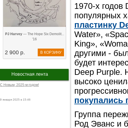
1970-х годов
популярных х
пластинку
D
Water», «Spac
PJ Harvey
— The Hope Six Demolit...
'16
King», «Woman
другими - бы
2 900 р.
В КОРЗИНУ
будет интере
Deep Purple. 
Новостная лента
высоко ценил
С Новым, 2025-м годом!
прогрессивног
покупались 
9 января 2025 в 15:46
Группа переж
Род Эванс и 