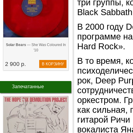
три группы, к
Black Sabbath
В 2000 году D
программе на
Hard Rock».
Solar Bears
— She Was Coloured In
'10
В то время, к
2 900 р.
В КОРЗИНУ
психоделичес
рок, Deep Pur
Запечатанные
сотрудничест
оркестром. Г
как сильная,
гитарой Ричи
вокалиста Ян