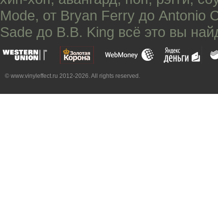
Mode
, от
Bryan Ferry
до
Antonio 
Sade
до
B.B. King
всё это вы най
© www.vinyleffect.ru 2012-2026. All rights reserved.