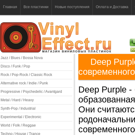
Главная
Все пластинки
Новые поступления
Оплата и Доставка
Jazz / Blues / Bossa Nova
Deep Purpl
Disco / Funk / Pop
современного
Rock / Pop-Rock / Classic Rock
Alternative rock / Indie / Punk
Deep Purple -
Progressive / Psychedelic / Avantgard
образованная
Metal / Hard / Heavy
Они считаютс
Synth-Pop / Industrial
родоначальни
Experimental / Electronic
World / Folk / Reggae
современного
Techno / House / Trance