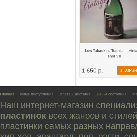
Lew Tabackin / Toshi...
— Vint
Tenor '78
1 650 р.
В КОРЗ
Главная
Новые поступления
Оплата и Доставка
Оценка состояния
Нов
Наш интернет-магазин специали
пластинок
всех жанров и стилей
пластинки самых разных направ
хип-хоп
,
авангард
,
поп
,
рэгги
,
со