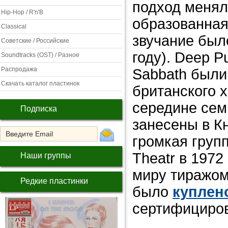
подход менял
Hip-Hop / R'n'B
образованная 
Classical
звучание был
Советские / Российские
году). Deep Pu
Soundtracks (OST) / Разное
Распродажа
Sabbath были
Скачать каталог пластинок
британского х
середине сем
Подписка
занесены в К
громкая груп
Theatr в 1972
Наши группы
миру тиражом
Редкие пластинки
было
куплен
сертифициро