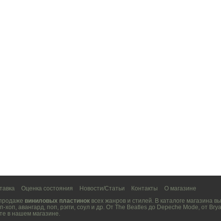
тавка
Оценка состояния
Новости/Статьи
Контакты
О магазине
 продаже
виниловых пластинок
всех жанров и стилей. В каталоге магазина 
п-хоп
,
авангард
,
поп
,
рэгги
,
соул
и др. От
The Beatles
до
Depeche Mode
, от
Brya
те в нашем магазине.