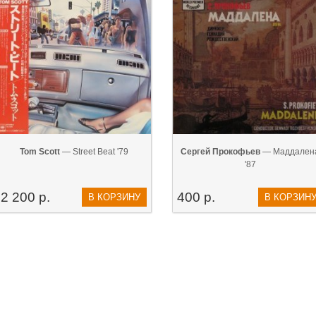
Tom Scott
— Street Beat '79
Сергей Прокофьев
— Маддален
'87
2 200 р.
400 р.
В КОРЗИНУ
В КОРЗИН