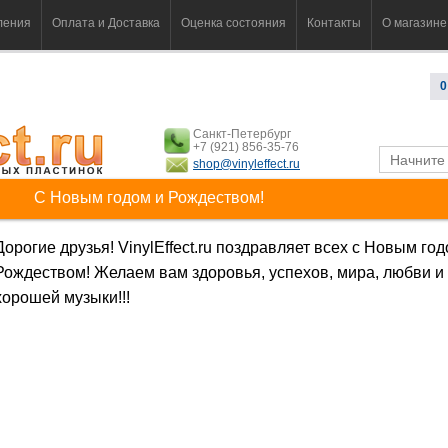
ления
Оплата и Доставка
Оценка состояния
Контакты
О магазине
0
Санкт-Петербург
+7 (921) 856-35-76
shop@vinyleffect.ru
С Новым годом и Рождеством!
Дорогие друзья! VinylEffect.ru поздравляет всех с Новым год
Рождеством! Желаем вам здоровья, успехов, мира, любви и
хорошей музыки!!!