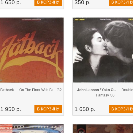
1 650 р.
350 р.
В КОРЗИНУ
В КОРЗИН
Fatback
— On The Floor With Fa... '82
John Lennon / Yoko O...
— Doubl
Fantasy '80
1 950 р.
1 650 р.
В КОРЗИНУ
В КОРЗИН