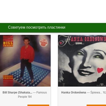
Советуем посмотреть пластинки
Bill Sharpe (Shakata...
— Famous
Hanka Ordonówna
— Śpiewa... '6
People '84