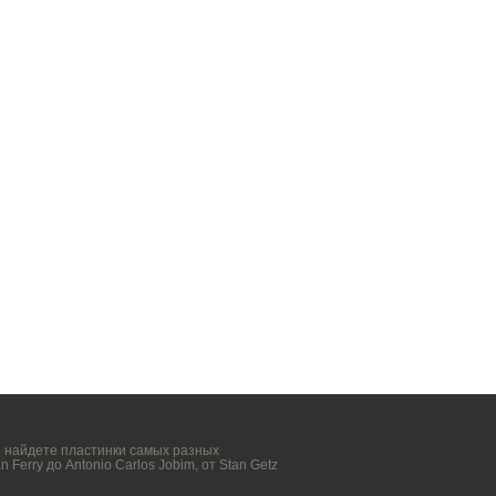
вы найдете пластинки самых разных
n Ferry
до
Antonio Carlos Jobim
, от
Stan Getz