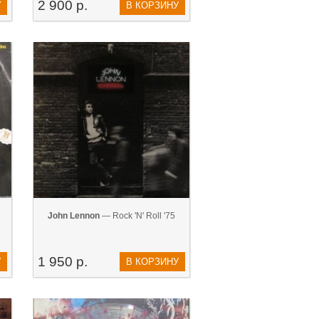
2 900 р.
У
В КОРЗИНУ
e
John Lennon
— Rock 'N' Roll '75
1 950 р.
У
В КОРЗИНУ