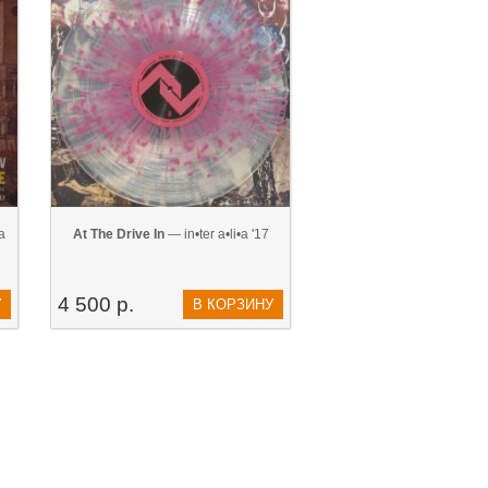
а
At The Drive In
— in•ter a•li•a '17
4 500 р.
У
В КОРЗИНУ