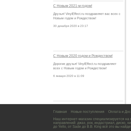
С Новым 2021-м годом!
Друзья! VinylEffect.ru поздравляет вас всех с
Новым годом и Рождеством!
30 декабря 2020 в 23:17
С Новым 2020 годом и Рождеством!
Дорогие друзья! VinylEffect.ru поздравляет
всех с Новым годом и Рождеством!
6 января 2020 в 11:09
Главная
Новые поступления
Оплата и Дос
Наш интернет-магазин специализируется на
направлений:
джаз
,
рок
,
индастриал
,
диско
,
хи
до
Yello
, от
Sade
до
B.B. King
всё это вы найде