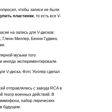
попросил, чтобы записи не были
купить пластинки
, то есть все V-
асие на запись для V-дисков:
, Гленн Миллер, Бенни Гудмен,
ие.
лярной музыки того
и иногда экспериментировали.
ля V-диска. Фэтс Уоллер сделал
сей отправлялись с завода RCA в
й театр военных действий. В
раммофона, набор лирических
 в будущем.