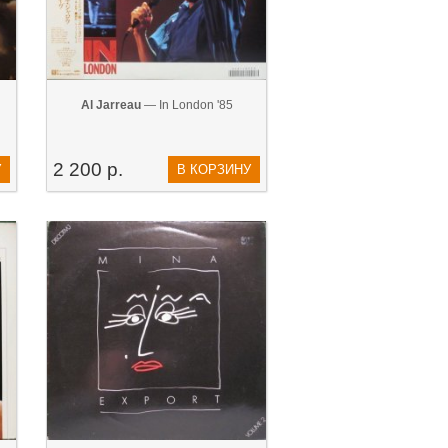
Al Jarreau
— In London '85
2 200 р.
У
В КОРЗИНУ