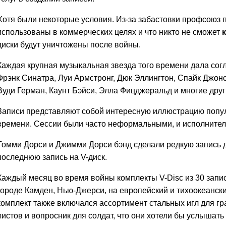
Хотя были некоторые условия. Из-за забастовки профсоюз 
использованы в коммерческих целях и что никто не сможет
диски будут уничтожены после войны.
Каждая крупная музыкальная звезда того времени дала согл
Фрэнк Синатра, Луи Армстронг, Дюк Эллингтон, Спайк Джонс
Вуди Герман, Каунт Бэйси, Элла Фицджеральд и многие друг
Записи представляют собой интересную иллюстрацию попу
времени. Сессии были часто неформальными, и исполнител
Томми Дорси и Джимми Дорси бэнд сделали редкую запись д
последнюю запись на V-диск.
Каждый месяц во время войны комплекты V-Disc из 30 запи
городе Камден, Нью-Джерси, на европейский и тихоокеански
комплект также включался ассортимент стальных игл для г
листов и вопросник для солдат, что они хотели бы услышать