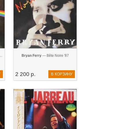
..
Bryan Ferry
— Bête Noire '87
2 200 р.
У
В КОРЗИНУ