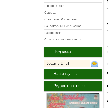
Hip-Hop / R'n'B
Classical
Советские / Российские
Soundtracks (OST) / Разное
Распродажа
Скачать каталог пластинок
Подписка
Наши группы
Редкие пластинки