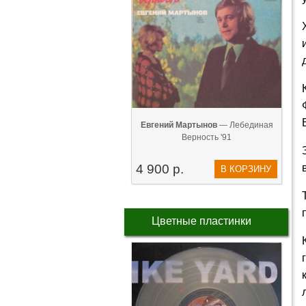
Евгений Мартынов
— Лебединая
Верность '91
4 900 р.
В КОРЗИНУ
Цветные пластинки