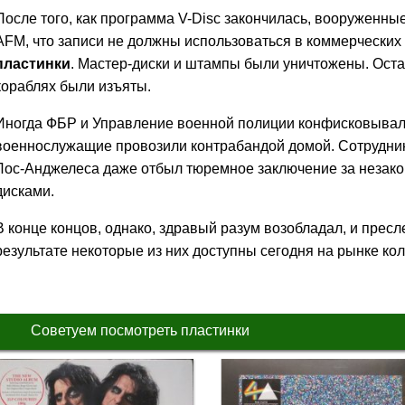
После того, как программа V-Disc закончилась, вооруженны
AFM, что записи не должны использоваться в коммерческих 
пластинки
. Мастер-диски и штампы были уничтожены. Оста
кораблях были изъяты.
Иногда ФБР и Управление военной полиции конфисковывали
военнослужащие провозили контрабандой домой. Сотрудни
Лос-Анджелеса даже отбыл тюремное заключение за незако
дисками.
В конце концов, однако, здравый разум возобладал, и пресл
результате некоторые из них доступны сегодня на рынке ко
Советуем посмотреть пластинки