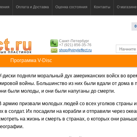
ления
Оплата и Доставка
Оценка состояния
Контакты
О магазине
0
Санкт-Петербург
+7 (921) 856-35-76
shop@vinyleffect.ru
Программа V-Disc
V-диски подняли моральный дух американских войск во вре
мировой войны. Большинство из них были вдали от дома в 
они были молоды, и они были напуганы до смерти.
В армию призвали молодых людей со всех уголков страны 
их в солдат. Их посадили на корабли и отправили через оке
смотреть на жизнь и смерть в странах, о которых они раньше
географии.