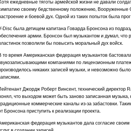
Хотя ежедневные тяготы армейской жизни не давали солд
симпатию своему бедственному положению, Вооруженные С
настроение и боевой дух. Одной из таких попыток была прог
V-Disc была детищем капитана Говарда Бронсона из подраз
обеспечения армии. Бронсон был музыкантом и думал, что
пластинок позволили бы повысить моральный дух войск.
В то время Американская федерация музыкантов бастовала 
звукозаписывающими компаниями по лицензионным платежа
производилось никаких записей музыки, и невозможно был
записями.
Лейтенант Джордж Роберт Винсент, технический директор R
понял, что выходом может быть заново записанная музыка, 
традиционные коммерческие каналы из-за забастовки. Таки
от Бронсона приступить к реализации проекта.
Американская федерация музыкантов дала согласие своим 
услуг в создании записей.