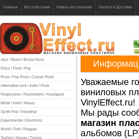
Главная
Все пластинки
Новые поступления
Оплата и Доставка
Jazz / Blues / Bossa Nova
Информаци
Disco / Funk / Pop
Rock / Pop-Rock / Classic Rock
Уважаемые го
Alternative rock / Indie / Punk
виниловых пл
Progressive / Psychedelic / Avantgard
Vinyl
Metal / Hard / Heavy
Мы рады сооб
Synth-Pop / Industrial
магазин пла
Experimental / Electronic
World / Folk / Reggae
альбомов (LP
Techno / House / Trance