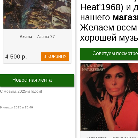
Heat’1968) и
нашего
магаз
Желаем всем 
хорошей музы
Azuma
— Azuma '87
Советуем посмотре
4 500 р.
В КОРЗИНУ
Новостная лента
С Новым, 2025-м годом!
9 января 2025 в 15:46