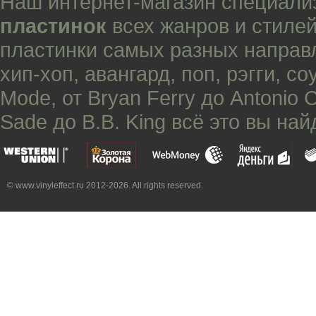
Наш интернет-магазин специали
пластинок
всех жанров и стилей
пластинки самых разных направ
хип-хоп
,
авангард
,
поп
,
рэгги
,
со
Mode
, от
Bryan Ferry
до
Antonio 
Sade
до
B.B. King
всё это вы най
© www.vinyleffect.ru 2012-2026. All rights reserved.