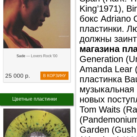
King’1971), B
бокс Adriano 
пластинки. Л
должны заинт
магазина пл
Sade
— Lovers Rock '00
Generation (Un
Amanda Lear (
25 000 р.
В КОРЗИНУ
пластинка Bau
музыкальная
новых поступ
Цветные пластинки
Tom Waits (Rai
(Pandemonium
Garden (Gush 