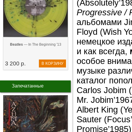
(Absolutely’1
Progressive
/
альбомами Jim
Floyd (Wish 
немецкое изд
Beatles
— In The Beginning '13
и как всегда,
особое внима
3 200 р.
В КОРЗИНУ
музыке разли
каталог попо
Запечатанные
Carlos Jobim (
Mr. Jobim’1967
Albert King (Y
Sauter (Focus
Promise’1985)