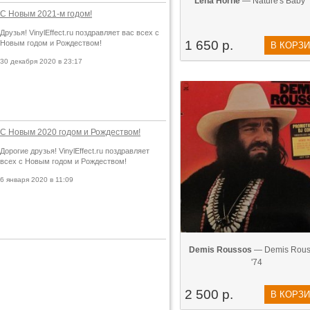
Lena Horne
— Nature's Baby 
С Новым 2021-м годом!
Друзья! VinylEffect.ru поздравляет вас всех с
1 650 р.
Новым годом и Рождеством!
В КОРЗ
30 декабря 2020 в 23:17
С Новым 2020 годом и Рождеством!
Дорогие друзья! VinylEffect.ru поздравляет
всех с Новым годом и Рождеством!
6 января 2020 в 11:09
Demis Roussos
— Demis Rous
'74
2 500 р.
В КОРЗ