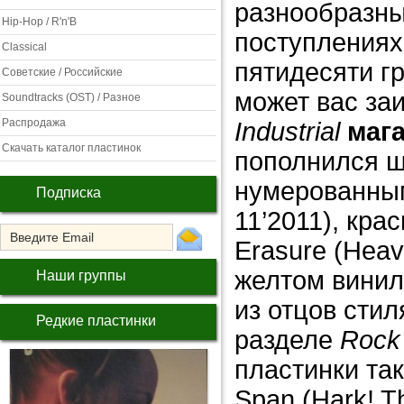
разнообразны
Hip-Hop / R'n'B
поступлениях 
Classical
пятидесяти гр
Советские / Российские
может вас за
Soundtracks (OST) / Разное
Распродажа
Industrial
маг
Скачать каталог пластинок
пополнился 
нумерованным
Подписка
11’2011), кр
Erasure (Heav
желтом винил
Наши группы
из отцов стил
Редкие пластинки
разделе
Rock
пластинки так
Span (Hark! T