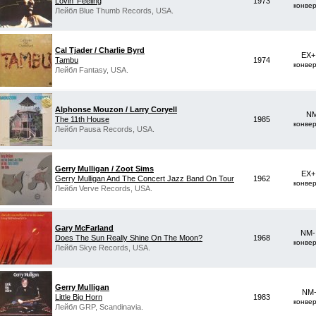
Lovin' Feeling
1973
конве
Лейбл Blue Thumb Records, USA.
Cal Tjader / Charlie Byrd
EX+
Tambu
1974
конве
Лейбл Fantasy, USA.
Alphonse Mouzon / Larry Coryell
NM
The 11th House
1985
конве
Лейбл Pausa Records, USA.
Gerry Mulligan / Zoot Sims
EX+
Gerry Mulligan And The Concert Jazz Band On Tour
1962
конве
Лейбл Verve Records, USA.
Gary McFarland
NM-
Does The Sun Really Shine On The Moon?
1968
конве
Лейбл Skye Records, USA.
Gerry Mulligan
NM-
Little Big Horn
1983
конве
Лейбл GRP, Scandinavia.