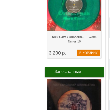
Nick Cave / Grinderm...
— Worm
Tamer '10
3 200 р.
В КОРЗИНУ
Запечатанные