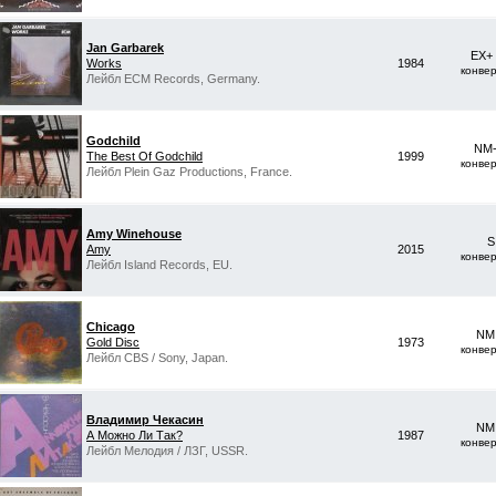
Jan Garbarek
EX+
Works
1984
конве
Лейбл ECM Records, Germany.
Godchild
NM-
The Best Of Godchild
1999
конве
Лейбл Plein Gaz Productions, France.
Amy Winehouse
S
Amy
2015
конве
Лейбл Island Records, EU.
Chicago
NM 
Gold Disc
1973
конве
Лейбл CBS / Sony, Japan.
Владимир Чекасин
NM 
А Можно Ли Так?
1987
конве
Лейбл Мелодия / ЛЗГ, USSR.