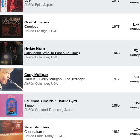
Live
1977
конве
Лейбл Epic, Japan.
Gene Ammons
EX+
Goodbye
1975
конве
Лейбл Prestige, USA.
Herbie Mann
EX+
Latin Mann (Afro To Bossa To Blues)
1965
конве
Лейбл Columbia, USA.
Gerry Mulligan
NM-
Various ‎– Gerry Mulligan - The Arranger
1977
конве
Лейбл Columbia, USA.
Laurindo Almeida / Charlie Byrd
NM 
Tango
1985
конве
Лейбл Concord Records, Japan.
Sarah Vaughan
EX+
Copacabana
1981
конве
Лейбл Pablo Today, USA.