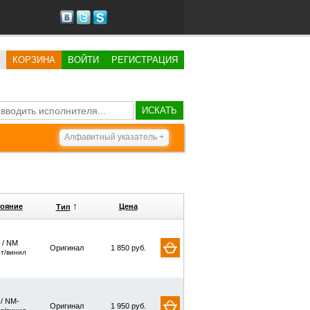
КОРЗИНА
ВОЙТИ
РЕГИСТРАЦИЯ
ИСКАТЬ
Алфавитный указатель +
↑
ояние
Цена
Тип
 / NM
Оригинал
1 850 руб.
рт/винил
 / NM-
Оригинал
1 950 руб.