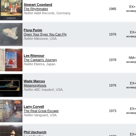
Stewart Copeland
EX+
The Rhythmatist
1985
конве
Лейбл A&M Records, Germany.
Flora Purim
EX+
Open Your Eyes You Can Fly
1976
конве
Лейбл Milestone, USA.
Lee Ritenour
NM+ 
The Captain's Journey
1978
конве
Лейбл Elektra, Japan.
Wade Marcus
EX+
Metamorphosis
1976
конве
Лейбл ABC Impulse!, USA.
Larry Coryell
EX+
The Real Great Escape
1973
конве
Лейбл Vanguard, USA.
Phil Upchurch
EX+