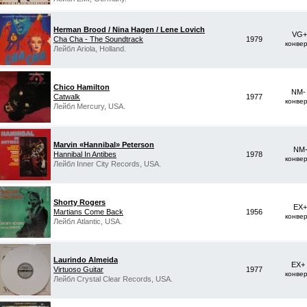
Herman Brood / Nina Hagen / Lene Lovich
VG+
Cha Cha - The Soundtrack
1979
конве
Лейбл Ariola, Holland.
Chico Hamilton
NM-
Catwalk
1977
конве
Лейбл Mercury, USA.
Marvin «Hannibal» Peterson
NM-
Hannibal In Antibes
1978
конве
Лейбл Inner City Records, USA.
Shorty Rogers
EX+
Martians Come Back
1956
конве
Лейбл Atlantic, USA.
Laurindo Almeida
EX+
Virtuoso Guitar
1977
конве
Лейбл Crystal Clear Records, USA.