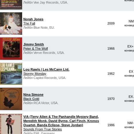
конве
Лейбл Vee Jay Records, USA.
Norah Jones
NM 
The Fall
2009
конве
Лейбл Blue Note, EU.
Jimmy Smith
EX+
Peter & The Wolf
1966
конве
Лейбл Verve Records, USA.
Lou Rawls / Les McCann Ltd.
EX
Stormy Monday
1962
конве
Лейбл Capitol Records, USA.
Nina Simone
EX 
Black Gold
1970
конве
Лейбл RCA Victor, USA.
V/A (Terry Allen & The Panhandle Mystery Band,
Meredith Monk, David Byrne, Carl Finch, Kronos
NM-
Quartet, Banda Eclipse, Steve Jordan)
1986
конве
Sounds From True Stories
Лейбл EMI, Germany.