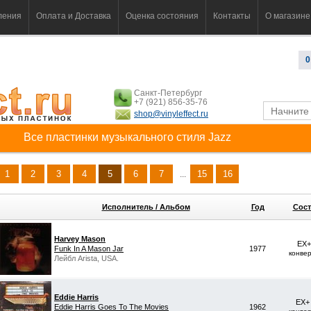
ления
Оплата и Доставка
Оценка состояния
Контакты
О магазине
0
Санкт-Петербург
+7 (921) 856-35-76
shop@vinyleffect.ru
Все пластинки музыкального стиля Jazz
1
2
3
4
5
6
7
15
16
...
Исполнитель / Альбом
Год
Сост
Harvey Mason
EX+
Funk In A Mason Jar
1977
конве
Лейбл Arista, USA.
Eddie Harris
EX+
Eddie Harris Goes To The Movies
1962