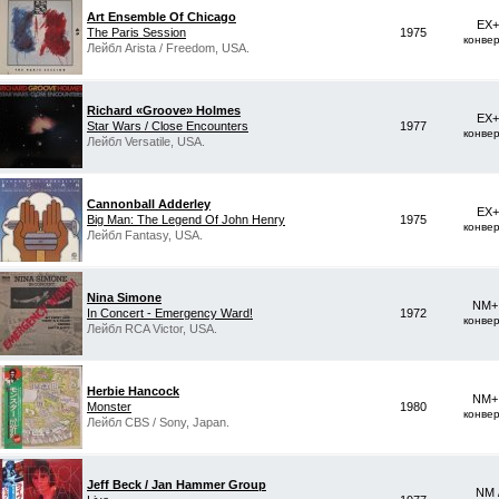
Art Ensemble Of Chicago
EX+
The Paris Session
1975
конве
Лейбл Arista / Freedom, USA.
Richard «Groove» Holmes
EX+
Star Wars / Close Encounters
1977
конве
Лейбл Versatile, USA.
Cannonball Adderley
EX+
Big Man: The Legend Of John Henry
1975
конве
Лейбл Fantasy, USA.
Nina Simone
NM+ 
In Concert - Emergency Ward!
1972
конве
Лейбл RCA Victor, USA.
Herbie Hancock
NM+ 
Monster
1980
конве
Лейбл CBS / Sony, Japan.
Jeff Beck / Jan Hammer Group
NM 